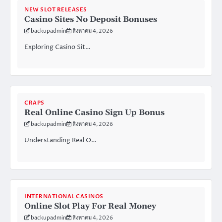
NEW SLOT RELEASES
Casino Sites No Deposit Bonuses
backupadmin
สิงหาคม 4, 2026
Exploring Casino Sit…
CRAPS
Real Online Casino Sign Up Bonus
backupadmin
สิงหาคม 4, 2026
Understanding Real O…
INTERNATIONAL CASINOS
Online Slot Play For Real Money
backupadmin
สิงหาคม 4, 2026