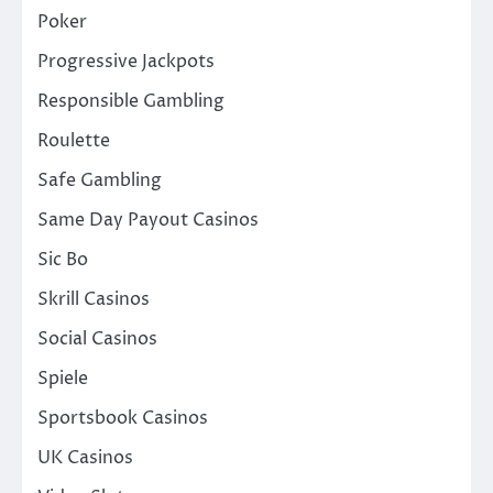
Poker
Progressive Jackpots
Responsible Gambling
Roulette
Safe Gambling
Same Day Payout Casinos
Sic Bo
Skrill Casinos
Social Casinos
Spiele
Sportsbook Casinos
UK Casinos