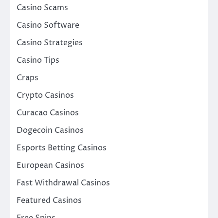
Casino Scams
Casino Software
Casino Strategies
Casino Tips
Craps
Crypto Casinos
Curacao Casinos
Dogecoin Casinos
Esports Betting Casinos
European Casinos
Fast Withdrawal Casinos
Featured Casinos
Free Spins