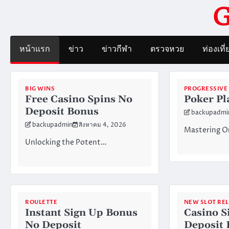
Skip
to
content
หน้าแรก
ข่าว
ข่าวกีฬา
ตรวจหวย
ท่องเที่
BIG WINS
PROGRESSIVE
Free Casino Spins No
Poker Pl
Deposit Bonus
backupadmi
backupadmin
สิงหาคม 4, 2026
Mastering O
Unlocking the Potent…
ROULETTE
NEW SLOT RE
Instant Sign Up Bonus
Casino S
No Deposit
Deposit 