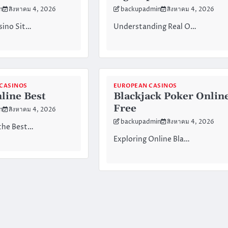
n
สิงหาคม 4, 2026
backupadmin
สิงหาคม 4, 2026
sino Sit…
Understanding Real O…
CASINOS
EUROPEAN CASINOS
line Best
Blackjack Poker Onlin
Free
n
สิงหาคม 4, 2026
backupadmin
สิงหาคม 4, 2026
the Best…
Exploring Online Bla…