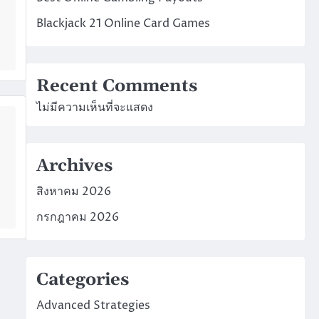
Blackjack 21 Online Card Games
Recent Comments
ไม่มีความเห็นที่จะแสดง
Archives
สิงหาคม 2026
กรกฎาคม 2026
Categories
Advanced Strategies