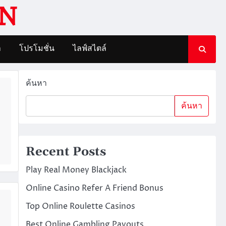
N
า
โปรโมชั่น
ไลฟ์สไตล์
ค้นหา
ค้นหา
Recent Posts
Play Real Money Blackjack
Online Casino Refer A Friend Bonus
Top Online Roulette Casinos
Best Online Gambling Payouts