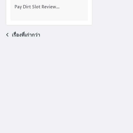
Pay Dirt Slot Review…
แนะแนว
เรื่องที่เก่ากว่า
เรื่อง