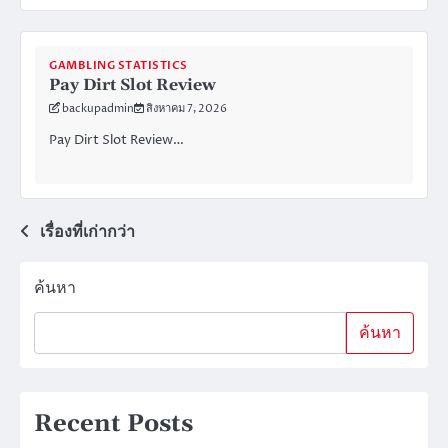
GAMBLING STATISTICS
Pay Dirt Slot Review
backupadmin
สิงหาคม 7, 2026
Pay Dirt Slot Review…
แนะแนว
เรื่องที่เก่ากว่า
เรื่อง
ค้นหา
ค้นหา
Recent Posts