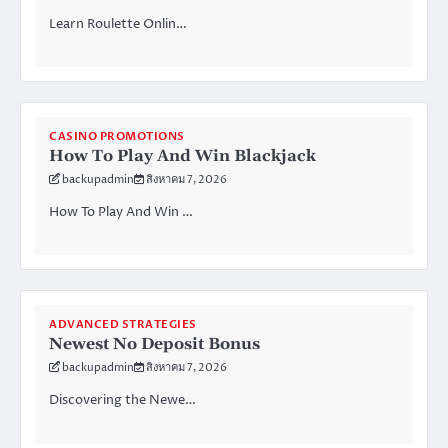
Learn Roulette Onlin…
CASINO PROMOTIONS
How To Play And Win Blackjack
backupadmin
สิงหาคม 7, 2026
How To Play And Win …
ADVANCED STRATEGIES
Newest No Deposit Bonus
backupadmin
สิงหาคม 7, 2026
Discovering the Newe…