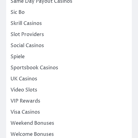
Same Day Payout Casinos
Sic Bo
Skrill Casinos
Slot Providers
Social Casinos
Spiele
Sportsbook Casinos
UK Casinos
Video Slots
VIP Rewards
Visa Casinos
Weekend Bonuses
Welcome Bonuses