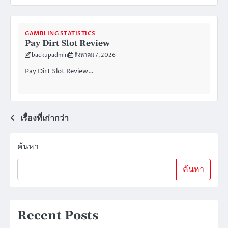
GAMBLING STATISTICS
Pay Dirt Slot Review
backupadmin
สิงหาคม 7, 2026
Pay Dirt Slot Review…
แนะแนว
เรื่องที่เก่ากว่า
เรื่อง
ค้นหา
ค้นหา
Recent Posts