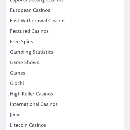
European Casinos
Fast Withdrawal Casinos
Featured Casinos
Free Spins
Gambling Statistics
Game Shows
Games
Giochi
High Roller Casinos
International Casinos
Jeux
Litecoin Casinos