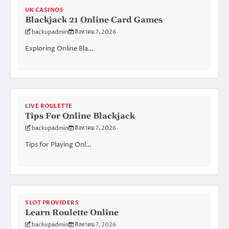
UK CASINOS
Blackjack 21 Online Card Games
backupadmin
สิงหาคม 7, 2026
Exploring Online Bla…
LIVE ROULETTE
Tips For Online Blackjack
backupadmin
สิงหาคม 7, 2026
Tips for Playing Onl…
SLOT PROVIDERS
Learn Roulette Online
backupadmin
สิงหาคม 7, 2026