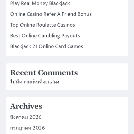
Play Real Money Blackjack
Online Casino Refer A Friend Bonus
Top Online Roulette Casinos
Best Online Gambling Payouts
Blackjack 21 Online Card Games
Recent Comments
ไม่มีความเห็นที่จะแสดง
Archives
สิงหาคม 2026
กรกฎาคม 2026