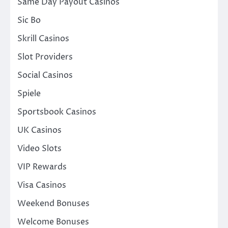
Same Day Payout Casinos
Sic Bo
Skrill Casinos
Slot Providers
Social Casinos
Spiele
Sportsbook Casinos
UK Casinos
Video Slots
VIP Rewards
Visa Casinos
Weekend Bonuses
Welcome Bonuses