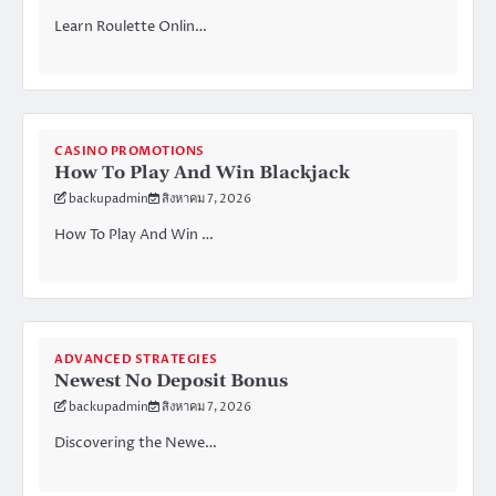
Learn Roulette Onlin…
CASINO PROMOTIONS
How To Play And Win Blackjack
backupadmin
สิงหาคม 7, 2026
How To Play And Win …
ADVANCED STRATEGIES
Newest No Deposit Bonus
backupadmin
สิงหาคม 7, 2026
Discovering the Newe…