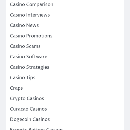
Casino Comparison
Casino Interviews
Casino News
Casino Promotions
Casino Scams
Casino Software
Casino Strategies
Casino Tips
Craps
Crypto Casinos
Curacao Casinos
Dogecoin Casinos
Esports Betting Casinos