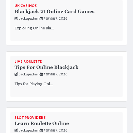
UK CASINOS
Blackjack 21 Online Card Games
backupadmin
สิงหาคม 7, 2026
Exploring Online Bla…
LIVE ROULETTE
Tips For Online Blackjack
backupadmin
สิงหาคม 7, 2026
Tips for Playing Onl…
SLOT PROVIDERS
Learn Roulette Online
backupadmin
สิงหาคม 7, 2026