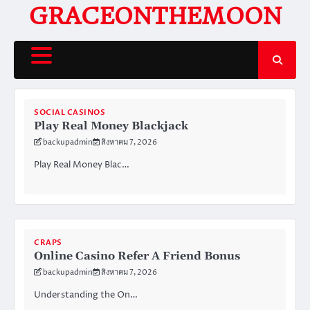
Skip
GRACEONTHEMOON
to
content
SOCIAL CASINOS
Play Real Money Blackjack
backupadmin
สิงหาคม 7, 2026
Play Real Money Blac…
CRAPS
Online Casino Refer A Friend Bonus
backupadmin
สิงหาคม 7, 2026
Understanding the On…