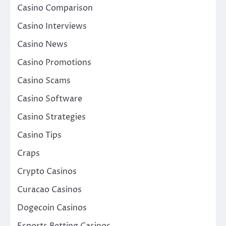
Casino Comparison
Casino Interviews
Casino News
Casino Promotions
Casino Scams
Casino Software
Casino Strategies
Casino Tips
Craps
Crypto Casinos
Curacao Casinos
Dogecoin Casinos
Esports Betting Casinos