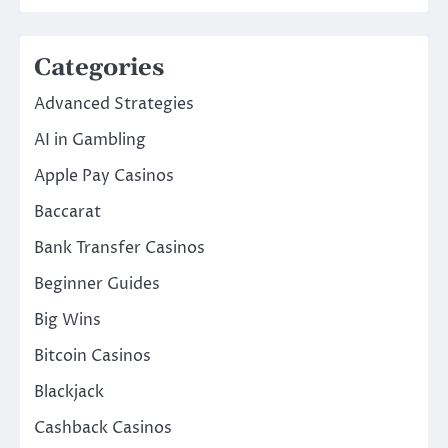
Categories
Advanced Strategies
AI in Gambling
Apple Pay Casinos
Baccarat
Bank Transfer Casinos
Beginner Guides
Big Wins
Bitcoin Casinos
Blackjack
Cashback Casinos