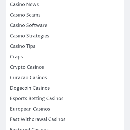
Casino News
Casino Scams
Casino Software
Casino Strategies
Casino Tips
Craps
Crypto Casinos
Curacao Casinos
Dogecoin Casinos
Esports Betting Casinos
European Casinos
Fast Withdrawal Casinos
Featured Casinos