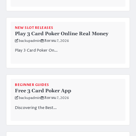
NEW SLOT RELEASES
Play 3 Card Poker Online Real Money
backupadmin
สิงหาคม 7, 2026
Play 3 Card Poker On…
BEGINNER GUIDES
Free 3 Card Poker App
backupadmin
สิงหาคม 7, 2026
Discovering the Best…