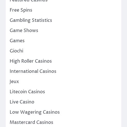
Free Spins
Gambling Statistics
Game Shows
Games
Giochi
High Roller Casinos
International Casinos
Jeux
Litecoin Casinos
Live Casino
Low Wagering Casinos
Mastercard Casinos