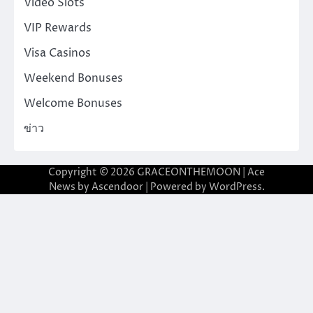
Video Slots
VIP Rewards
Visa Casinos
Weekend Bonuses
Welcome Bonuses
ข่าว
Copyright © 2026
GRACEONTHEMOON
| Ace
News by
Ascendoor
| Powered by
WordPress
.