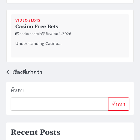
VIDEO SLOTS
Casino Free Bets
backupadmin
สิงหาคม 4, 2026
Understanding Casino…
แนะแนว
เรื่องที่เก่ากว่า
เรื่อง
ค้นหา
ค้นหา
Recent Posts