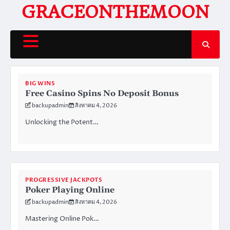
Skip
GRACEONTHEMOON
to
content
BIG WINS
Free Casino Spins No Deposit Bonus
backupadmin
สิงหาคม 4, 2026
Unlocking the Potent…
PROGRESSIVE JACKPOTS
Poker Playing Online
backupadmin
สิงหาคม 4, 2026
Mastering Online Pok…