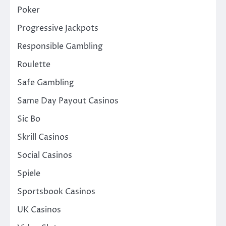
Poker
Progressive Jackpots
Responsible Gambling
Roulette
Safe Gambling
Same Day Payout Casinos
Sic Bo
Skrill Casinos
Social Casinos
Spiele
Sportsbook Casinos
UK Casinos