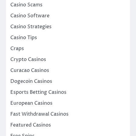
Casino Scams
Casino Software
Casino Strategies
Casino Tips
Craps
Crypto Casinos
Curacao Casinos
Dogecoin Casinos
Esports Betting Casinos
European Casinos
Fast Withdrawal Casinos
Featured Casinos
Free Spins