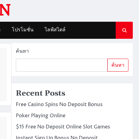
N
า
โปรโมชั่น
ไลฟ์สไตล์
ค้นหา
ค้นหา
Recent Posts
Free Casino Spins No Deposit Bonus
Poker Playing Online
$15 Free No Deposit Online Slot Games
Instant Sign Up Bonus No Deposit