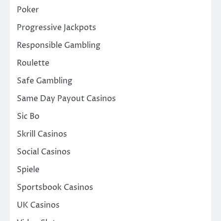
Poker
Progressive Jackpots
Responsible Gambling
Roulette
Safe Gambling
Same Day Payout Casinos
Sic Bo
Skrill Casinos
Social Casinos
Spiele
Sportsbook Casinos
UK Casinos