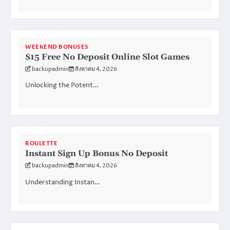
WEEKEND BONUSES
$15 Free No Deposit Online Slot Games
backupadmin
สิงหาคม 4, 2026
Unlocking the Potent…
ROULETTE
Instant Sign Up Bonus No Deposit
backupadmin
สิงหาคม 4, 2026
Understanding Instan…