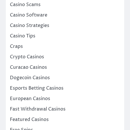
Casino Scams
Casino Software
Casino Strategies
Casino Tips
Craps
Crypto Casinos
Curacao Casinos
Dogecoin Casinos
Esports Betting Casinos
European Casinos
Fast Withdrawal Casinos
Featured Casinos
Free Spins