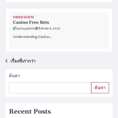
VIDEO SLOTS
Casino Free Bets
backupadmin
สิงหาคม 4, 2026
Understanding Casino…
แนะแนว
เรื่องที่เก่ากว่า
เรื่อง
ค้นหา
ค้นหา
Recent Posts