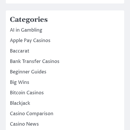
Categories
AI in Gambling
Apple Pay Casinos
Baccarat
Bank Transfer Casinos
Beginner Guides
Big Wins
Bitcoin Casinos
Blackjack
Casino Comparison
Casino News