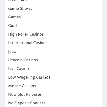
Game Shows
Games
Giochi
High Roller Casinos
International Casinos
Jeux
Litecoin Casinos
Live Casino
Low Wagering Casinos
Mobile Casinos
New Slot Releases
No Deposit Bonuses