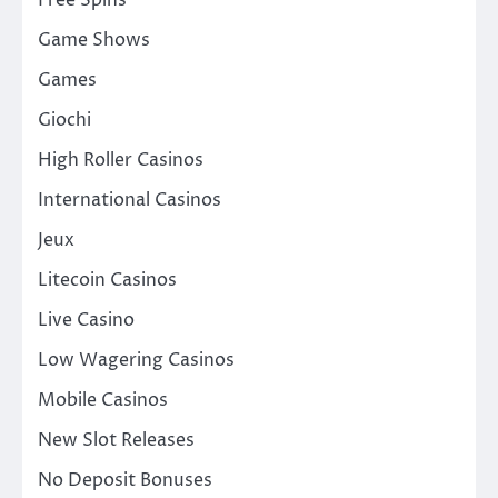
Game Shows
Games
Giochi
High Roller Casinos
International Casinos
Jeux
Litecoin Casinos
Live Casino
Low Wagering Casinos
Mobile Casinos
New Slot Releases
No Deposit Bonuses