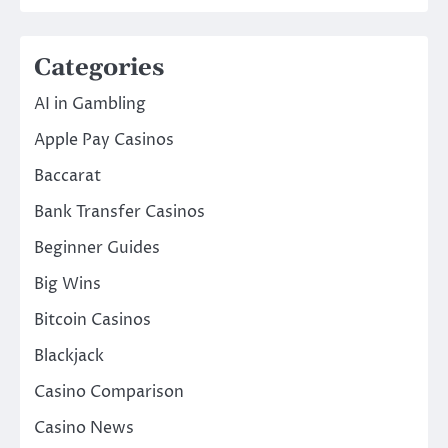
Categories
AI in Gambling
Apple Pay Casinos
Baccarat
Bank Transfer Casinos
Beginner Guides
Big Wins
Bitcoin Casinos
Blackjack
Casino Comparison
Casino News