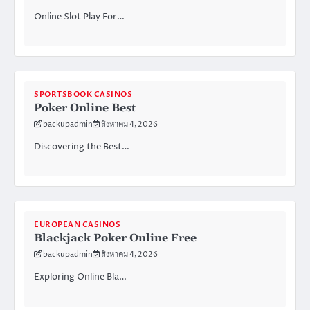
Online Slot Play For…
SPORTSBOOK CASINOS
Poker Online Best
backupadmin
สิงหาคม 4, 2026
Discovering the Best…
EUROPEAN CASINOS
Blackjack Poker Online Free
backupadmin
สิงหาคม 4, 2026
Exploring Online Bla…