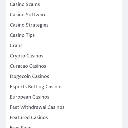
Casino Scams
Casino Software
Casino Strategies
Casino Tips
Craps
Crypto Casinos
Curacao Casinos
Dogecoin Casinos
Esports Betting Casinos
European Casinos
Fast Withdrawal Casinos
Featured Casinos
Free Spins