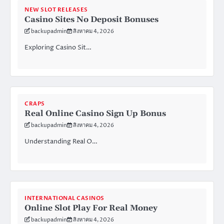
NEW SLOT RELEASES
Casino Sites No Deposit Bonuses
backupadmin
สิงหาคม 4, 2026
Exploring Casino Sit…
CRAPS
Real Online Casino Sign Up Bonus
backupadmin
สิงหาคม 4, 2026
Understanding Real O…
INTERNATIONAL CASINOS
Online Slot Play For Real Money
backupadmin
สิงหาคม 4, 2026