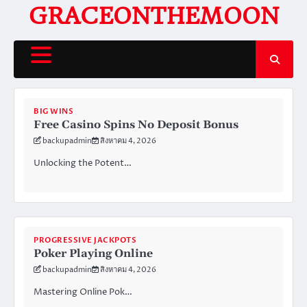
Skip
GRACEONTHEMOON
to
content
BIG WINS
Free Casino Spins No Deposit Bonus
backupadmin
สิงหาคม 4, 2026
Unlocking the Potent…
PROGRESSIVE JACKPOTS
Poker Playing Online
backupadmin
สิงหาคม 4, 2026
Mastering Online Pok…