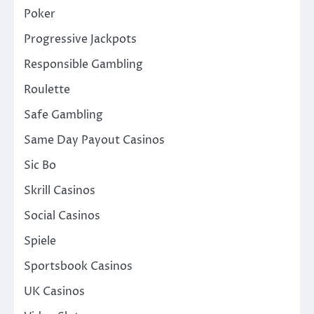
Poker
Progressive Jackpots
Responsible Gambling
Roulette
Safe Gambling
Same Day Payout Casinos
Sic Bo
Skrill Casinos
Social Casinos
Spiele
Sportsbook Casinos
UK Casinos