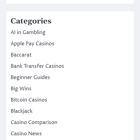
Categories
AI in Gambling
Apple Pay Casinos
Baccarat
Bank Transfer Casinos
Beginner Guides
Big Wins
Bitcoin Casinos
Blackjack
Casino Comparison
Casino News