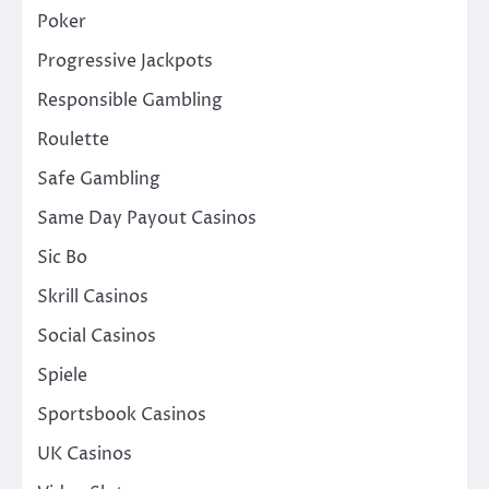
Poker
Progressive Jackpots
Responsible Gambling
Roulette
Safe Gambling
Same Day Payout Casinos
Sic Bo
Skrill Casinos
Social Casinos
Spiele
Sportsbook Casinos
UK Casinos