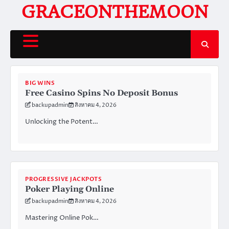
Skip
GRACEONTHEMOON
to
content
BIG WINS
Free Casino Spins No Deposit Bonus
backupadmin
สิงหาคม 4, 2026
Unlocking the Potent…
PROGRESSIVE JACKPOTS
Poker Playing Online
backupadmin
สิงหาคม 4, 2026
Mastering Online Pok…