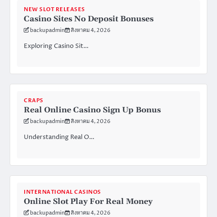
NEW SLOT RELEASES
Casino Sites No Deposit Bonuses
backupadmin
สิงหาคม 4, 2026
Exploring Casino Sit…
CRAPS
Real Online Casino Sign Up Bonus
backupadmin
สิงหาคม 4, 2026
Understanding Real O…
INTERNATIONAL CASINOS
Online Slot Play For Real Money
backupadmin
สิงหาคม 4, 2026