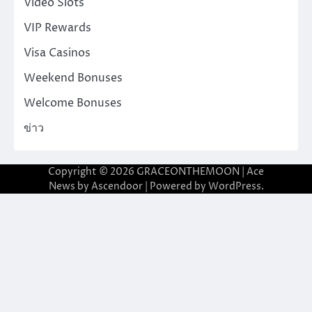
Video Slots
VIP Rewards
Visa Casinos
Weekend Bonuses
Welcome Bonuses
ข่าว
Copyright © 2026
GRACEONTHEMOON
| Ace
News by
Ascendoor
| Powered by
WordPress
.