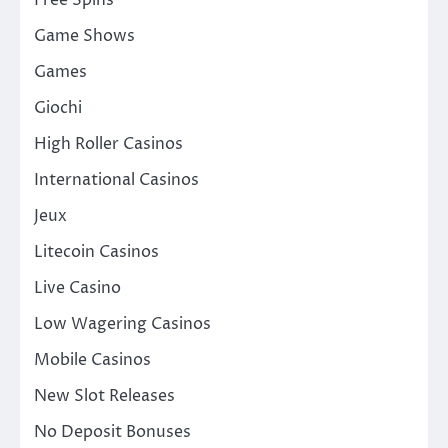
Game Shows
Games
Giochi
High Roller Casinos
International Casinos
Jeux
Litecoin Casinos
Live Casino
Low Wagering Casinos
Mobile Casinos
New Slot Releases
No Deposit Bonuses