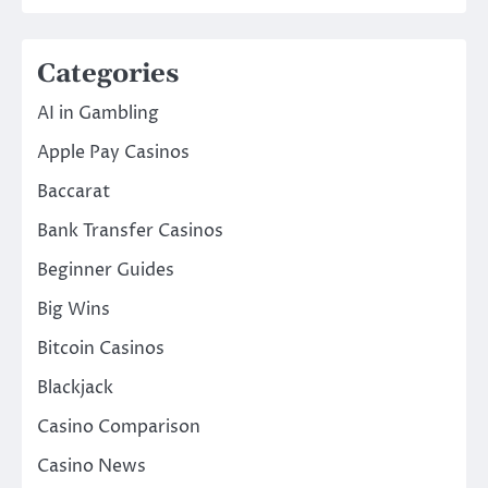
Categories
AI in Gambling
Apple Pay Casinos
Baccarat
Bank Transfer Casinos
Beginner Guides
Big Wins
Bitcoin Casinos
Blackjack
Casino Comparison
Casino News