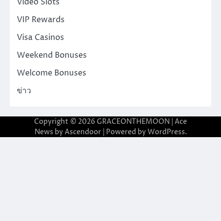
Video Slots
VIP Rewards
Visa Casinos
Weekend Bonuses
Welcome Bonuses
ข่าว
Copyright © 2026
GRACEONTHEMOON
| Ace
News by
Ascendoor
| Powered by
WordPress
.