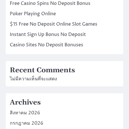
Free Casino Spins No Deposit Bonus
Poker Playing Online
$15 Free No Deposit Online Slot Games
Instant Sign Up Bonus No Deposit
Casino Sites No Deposit Bonuses
Recent Comments
ไม่มีความเห็นที่จะแสดง
Archives
สิงหาคม 2026
กรกฎาคม 2026