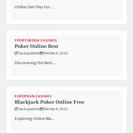
Online Slot Play For…
SPORTSBOOK CASINOS
Poker Online Best
backupadmin
สิงหาคม 4, 2026
Discovering the Best…
EUROPEAN CASINOS
Blackjack Poker Online Free
backupadmin
สิงหาคม 4, 2026
Exploring Online Bla…