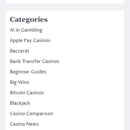
Categories
AI in Gambling
Apple Pay Casinos
Baccarat
Bank Transfer Casinos
Beginner Guides
Big Wins
Bitcoin Casinos
Blackjack
Casino Comparison
Casino News