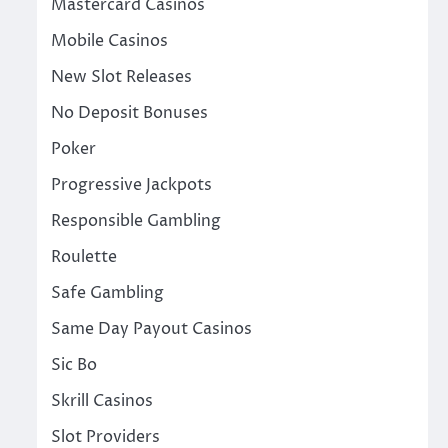
Mastercard Casinos
Mobile Casinos
New Slot Releases
No Deposit Bonuses
Poker
Progressive Jackpots
Responsible Gambling
Roulette
Safe Gambling
Same Day Payout Casinos
Sic Bo
Skrill Casinos
Slot Providers