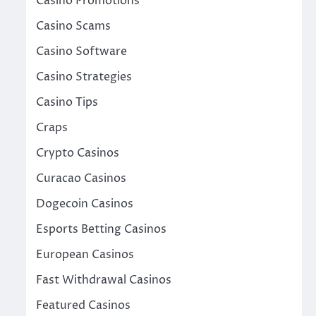
Casino Promotions
Casino Scams
Casino Software
Casino Strategies
Casino Tips
Craps
Crypto Casinos
Curacao Casinos
Dogecoin Casinos
Esports Betting Casinos
European Casinos
Fast Withdrawal Casinos
Featured Casinos