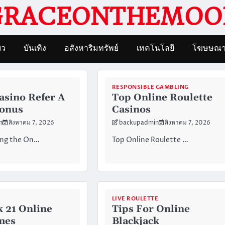
GRACEONTHEMOO
ยว
บันเทิง
อสังหาริมทรัพย์
เทคโนโลยี
โฆษษณ
RESPONSIBLE GAMBLING
asino Refer A
Top Online Roulette
Bonus
Casinos
n
สิงหาคม 7, 2026
backupadmin
สิงหาคม 7, 2026
ng the On…
Top Online Roulette …
LIVE ROULETTE
k 21 Online
Tips For Online
mes
Blackjack