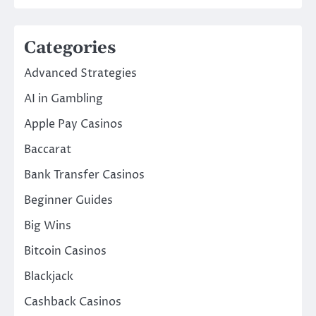
Categories
Advanced Strategies
AI in Gambling
Apple Pay Casinos
Baccarat
Bank Transfer Casinos
Beginner Guides
Big Wins
Bitcoin Casinos
Blackjack
Cashback Casinos