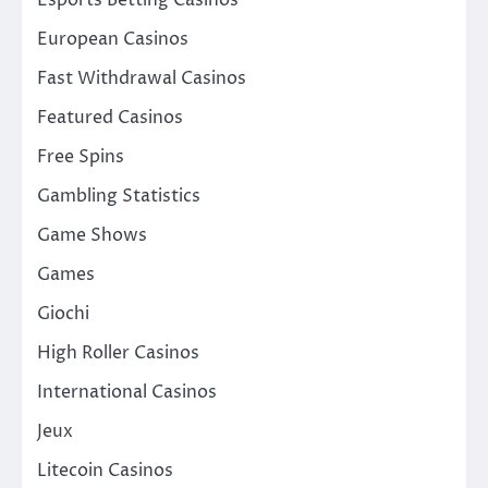
European Casinos
Fast Withdrawal Casinos
Featured Casinos
Free Spins
Gambling Statistics
Game Shows
Games
Giochi
High Roller Casinos
International Casinos
Jeux
Litecoin Casinos