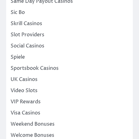
Same Day Payout Casinos
Sic Bo
Skrill Casinos
Slot Providers
Social Casinos
Spiele
Sportsbook Casinos
UK Casinos
Video Slots
VIP Rewards
Visa Casinos
Weekend Bonuses
Welcome Bonuses