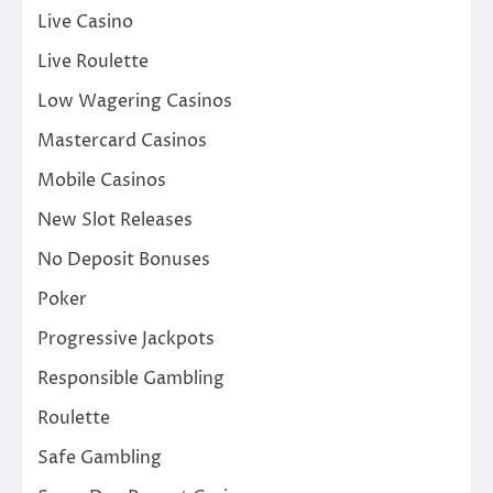
Live Casino
Live Roulette
Low Wagering Casinos
Mastercard Casinos
Mobile Casinos
New Slot Releases
No Deposit Bonuses
Poker
Progressive Jackpots
Responsible Gambling
Roulette
Safe Gambling