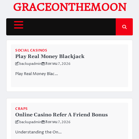
Skip
GRACEONTHEMOON
to
content
SOCIAL CASINOS
Play Real Money Blackjack
backupadmin
สิงหาคม 7, 2026
Play Real Money Blac…
CRAPS
Online Casino Refer A Friend Bonus
backupadmin
สิงหาคม 7, 2026
Understanding the On…