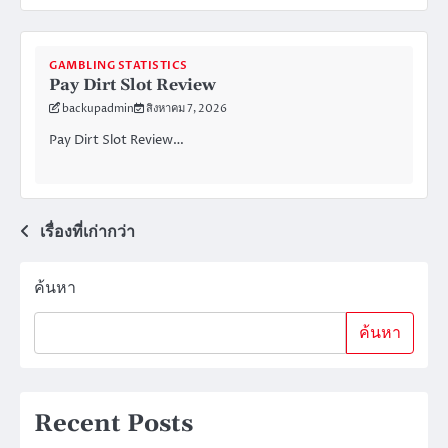
GAMBLING STATISTICS
Pay Dirt Slot Review
backupadmin
สิงหาคม 7, 2026
Pay Dirt Slot Review…
แนะแนว
เรื่องที่เก่ากว่า
เรื่อง
ค้นหา
ค้นหา
Recent Posts