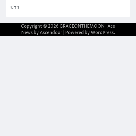
ข่าว
Copyright © 2026
GRACEONTHEMOON
| Ace
News by
Ascendoor
| Powered by
WordPress
.