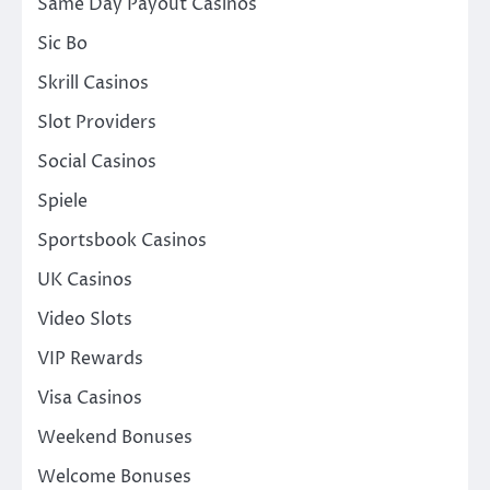
Same Day Payout Casinos
Sic Bo
Skrill Casinos
Slot Providers
Social Casinos
Spiele
Sportsbook Casinos
UK Casinos
Video Slots
VIP Rewards
Visa Casinos
Weekend Bonuses
Welcome Bonuses