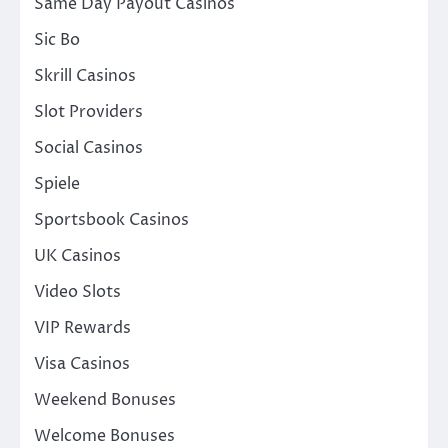
Same Day Payout Casinos
Sic Bo
Skrill Casinos
Slot Providers
Social Casinos
Spiele
Sportsbook Casinos
UK Casinos
Video Slots
VIP Rewards
Visa Casinos
Weekend Bonuses
Welcome Bonuses