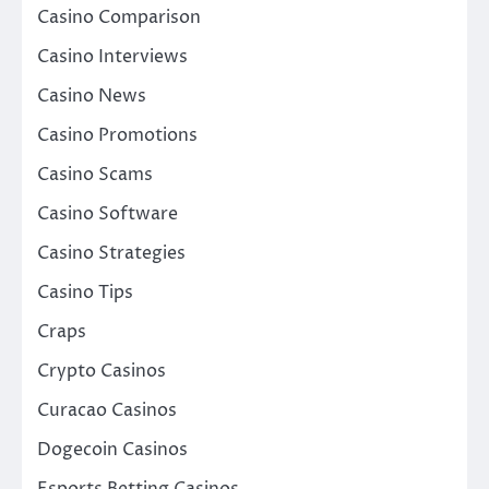
Casino Comparison
Casino Interviews
Casino News
Casino Promotions
Casino Scams
Casino Software
Casino Strategies
Casino Tips
Craps
Crypto Casinos
Curacao Casinos
Dogecoin Casinos
Esports Betting Casinos