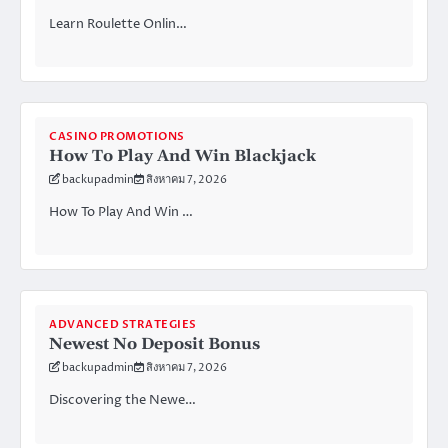
Learn Roulette Onlin…
CASINO PROMOTIONS
How To Play And Win Blackjack
backupadmin
สิงหาคม 7, 2026
How To Play And Win …
ADVANCED STRATEGIES
Newest No Deposit Bonus
backupadmin
สิงหาคม 7, 2026
Discovering the Newe…