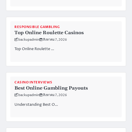
RESPONSIBLE GAMBLING
Top Online Roulette Casinos
backupadmin
สิงหาคม 7, 2026
Top Online Roulette …
CASINO INTERVIEWS
Best Online Gambling Payouts
backupadmin
สิงหาคม 7, 2026
Understanding Best O…