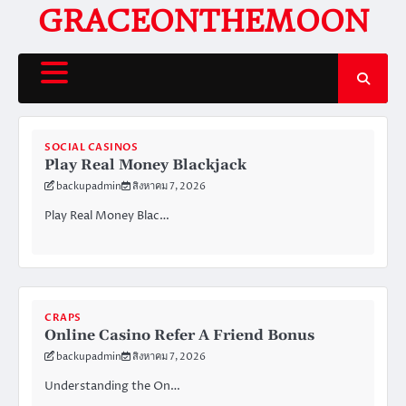
Skip
GRACEONTHEMOON
to
content
SOCIAL CASINOS
Play Real Money Blackjack
backupadmin
สิงหาคม 7, 2026
Play Real Money Blac…
CRAPS
Online Casino Refer A Friend Bonus
backupadmin
สิงหาคม 7, 2026
Understanding the On…