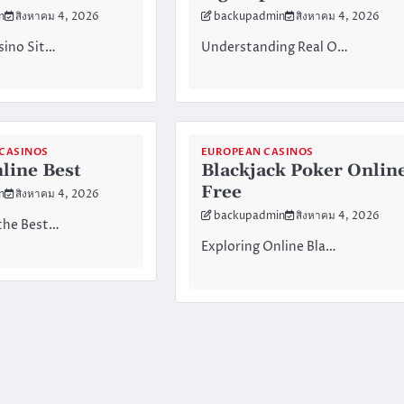
n
สิงหาคม 4, 2026
backupadmin
สิงหาคม 4, 2026
sino Sit…
Understanding Real O…
CASINOS
EUROPEAN CASINOS
line Best
Blackjack Poker Onlin
Free
n
สิงหาคม 4, 2026
backupadmin
สิงหาคม 4, 2026
the Best…
Exploring Online Bla…