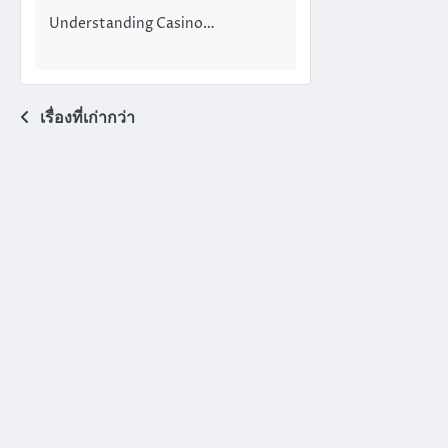
Understanding Casino…
แนะแนว
เรื่องที่เก่ากว่า
เรื่อง