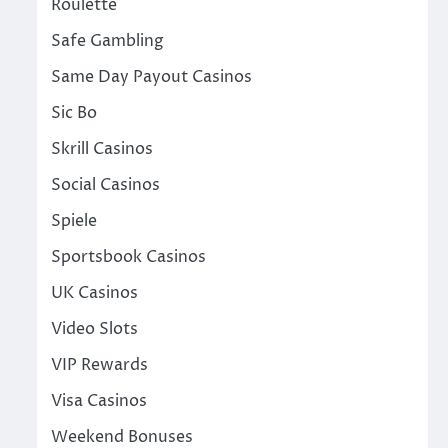
Roulette
Safe Gambling
Same Day Payout Casinos
Sic Bo
Skrill Casinos
Social Casinos
Spiele
Sportsbook Casinos
UK Casinos
Video Slots
VIP Rewards
Visa Casinos
Weekend Bonuses