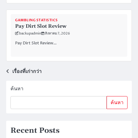
GAMBLING STATISTICS
Pay Dirt Slot Review
backupadmin
สิงหาคม 7, 2026
Pay Dirt Slot Review…
แนะแนว
เรื่องที่เก่ากว่า
เรื่อง
ค้นหา
ค้นหา
Recent Posts