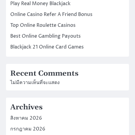
Play Real Money Blackjack
Online Casino Refer A Friend Bonus
Top Online Roulette Casinos
Best Online Gambling Payouts
Blackjack 21 Online Card Games
Recent Comments
ไม่มีความเห็นที่จะแสดง
Archives
สิงหาคม 2026
กรกฎาคม 2026