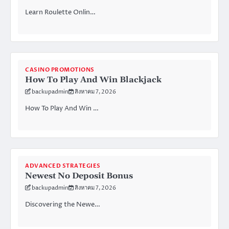
Learn Roulette Onlin…
CASINO PROMOTIONS
How To Play And Win Blackjack
backupadmin
สิงหาคม 7, 2026
How To Play And Win …
ADVANCED STRATEGIES
Newest No Deposit Bonus
backupadmin
สิงหาคม 7, 2026
Discovering the Newe…