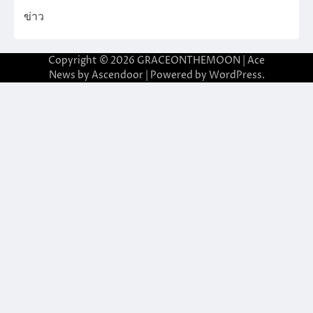
ข่าว
Copyright © 2026
GRACEONTHEMOON
| Ace
News by
Ascendoor
| Powered by
WordPress
.