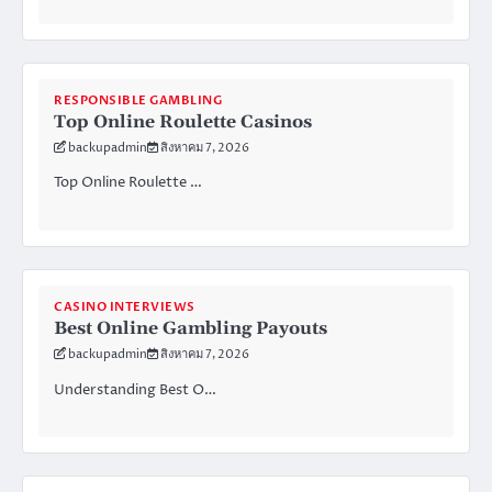
RESPONSIBLE GAMBLING
Top Online Roulette Casinos
backupadmin
สิงหาคม 7, 2026
Top Online Roulette …
CASINO INTERVIEWS
Best Online Gambling Payouts
backupadmin
สิงหาคม 7, 2026
Understanding Best O…