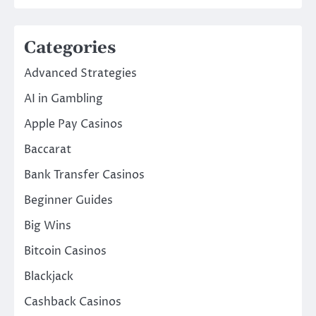
Categories
Advanced Strategies
AI in Gambling
Apple Pay Casinos
Baccarat
Bank Transfer Casinos
Beginner Guides
Big Wins
Bitcoin Casinos
Blackjack
Cashback Casinos