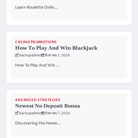
Learn Roulette Onlin…
CASINO PROMOTIONS
How To Play And Win Blackjack
backupadmin
สิงหาคม 7, 2026
How To Play And Win …
ADVANCED STRATEGIES
Newest No Deposit Bonus
backupadmin
สิงหาคม 7, 2026
Discovering the Newe…