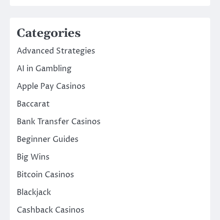
Categories
Advanced Strategies
AI in Gambling
Apple Pay Casinos
Baccarat
Bank Transfer Casinos
Beginner Guides
Big Wins
Bitcoin Casinos
Blackjack
Cashback Casinos