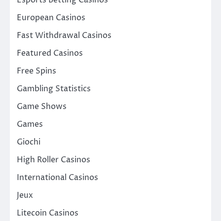
European Casinos
Fast Withdrawal Casinos
Featured Casinos
Free Spins
Gambling Statistics
Game Shows
Games
Giochi
High Roller Casinos
International Casinos
Jeux
Litecoin Casinos