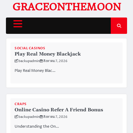
Skip
GRACEONTHEMOON
to
content
SOCIAL CASINOS
Play Real Money Blackjack
backupadmin
สิงหาคม 7, 2026
Play Real Money Blac…
CRAPS
Online Casino Refer A Friend Bonus
backupadmin
สิงหาคม 7, 2026
Understanding the On…