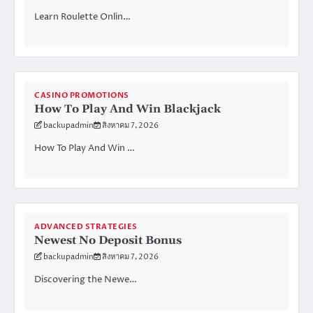
Learn Roulette Onlin…
CASINO PROMOTIONS
How To Play And Win Blackjack
backupadmin
สิงหาคม 7, 2026
How To Play And Win …
ADVANCED STRATEGIES
Newest No Deposit Bonus
backupadmin
สิงหาคม 7, 2026
Discovering the Newe…