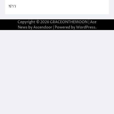
ข่าว
Copyright © 2026
GRACEONTHEMOON
| Ace
News by
Ascendoor
| Powered by
WordPress
.