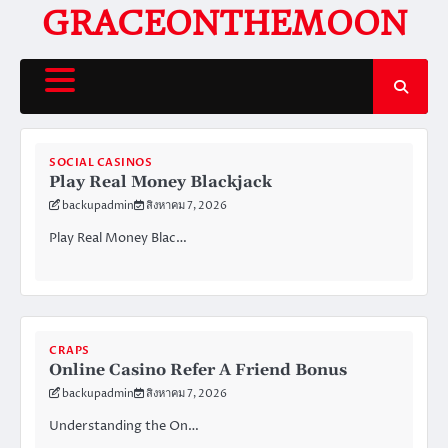
Skip
GRACEONTHEMOON
to
content
SOCIAL CASINOS
Play Real Money Blackjack
backupadmin
สิงหาคม 7, 2026
Play Real Money Blac…
CRAPS
Online Casino Refer A Friend Bonus
backupadmin
สิงหาคม 7, 2026
Understanding the On…