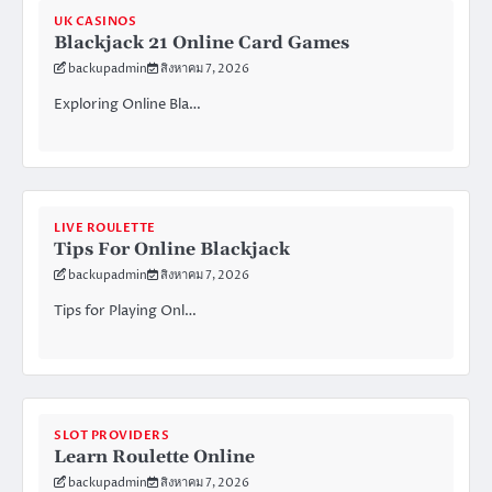
UK CASINOS
Blackjack 21 Online Card Games
backupadmin
สิงหาคม 7, 2026
Exploring Online Bla…
LIVE ROULETTE
Tips For Online Blackjack
backupadmin
สิงหาคม 7, 2026
Tips for Playing Onl…
SLOT PROVIDERS
Learn Roulette Online
backupadmin
สิงหาคม 7, 2026