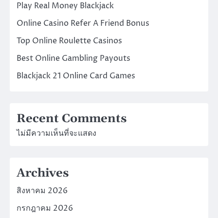
Play Real Money Blackjack
Online Casino Refer A Friend Bonus
Top Online Roulette Casinos
Best Online Gambling Payouts
Blackjack 21 Online Card Games
Recent Comments
ไม่มีความเห็นที่จะแสดง
Archives
สิงหาคม 2026
กรกฎาคม 2026