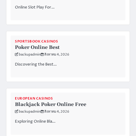
Online Slot Play For…
SPORTSBOOK CASINOS
Poker Online Best
backupadmin
สิงหาคม 4, 2026
Discovering the Best…
EUROPEAN CASINOS
Blackjack Poker Online Free
backupadmin
สิงหาคม 4, 2026
Exploring Online Bla…