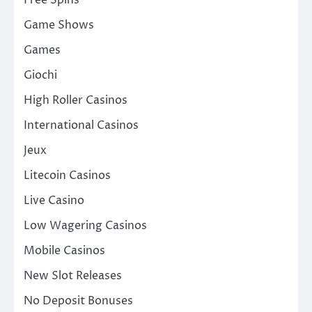
Game Shows
Games
Giochi
High Roller Casinos
International Casinos
Jeux
Litecoin Casinos
Live Casino
Low Wagering Casinos
Mobile Casinos
New Slot Releases
No Deposit Bonuses