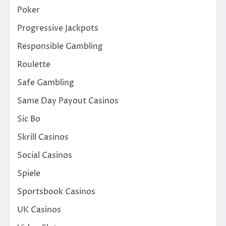
Poker
Progressive Jackpots
Responsible Gambling
Roulette
Safe Gambling
Same Day Payout Casinos
Sic Bo
Skrill Casinos
Social Casinos
Spiele
Sportsbook Casinos
UK Casinos