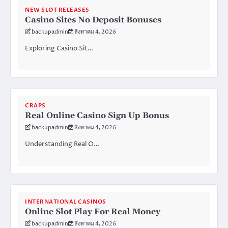
NEW SLOT RELEASES
Casino Sites No Deposit Bonuses
backupadmin
สิงหาคม 4, 2026
Exploring Casino Sit…
CRAPS
Real Online Casino Sign Up Bonus
backupadmin
สิงหาคม 4, 2026
Understanding Real O…
INTERNATIONAL CASINOS
Online Slot Play For Real Money
backupadmin
สิงหาคม 4, 2026