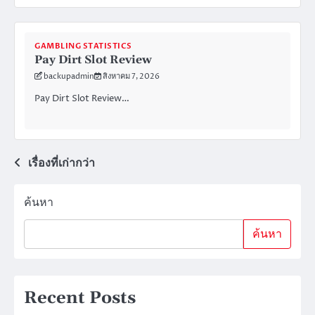
GAMBLING STATISTICS
Pay Dirt Slot Review
backupadmin
สิงหาคม 7, 2026
Pay Dirt Slot Review…
แนะแนว
เรื่องที่เก่ากว่า
เรื่อง
ค้นหา
ค้นหา
Recent Posts