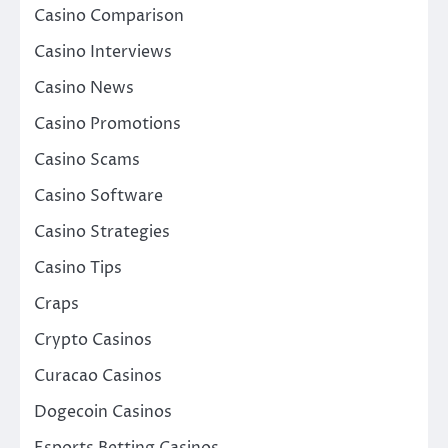
Casino Comparison
Casino Interviews
Casino News
Casino Promotions
Casino Scams
Casino Software
Casino Strategies
Casino Tips
Craps
Crypto Casinos
Curacao Casinos
Dogecoin Casinos
Esports Betting Casinos