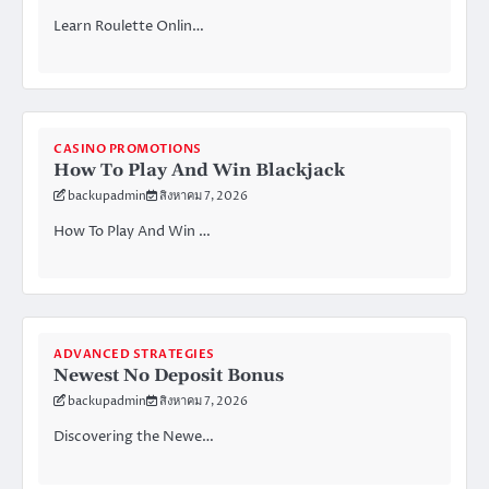
Learn Roulette Onlin…
CASINO PROMOTIONS
How To Play And Win Blackjack
backupadmin
สิงหาคม 7, 2026
How To Play And Win …
ADVANCED STRATEGIES
Newest No Deposit Bonus
backupadmin
สิงหาคม 7, 2026
Discovering the Newe…