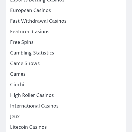
European Casinos
Fast Withdrawal Casinos
Featured Casinos
Free Spins
Gambling Statistics
Game Shows
Games
Giochi
High Roller Casinos
International Casinos
Jeux
Litecoin Casinos