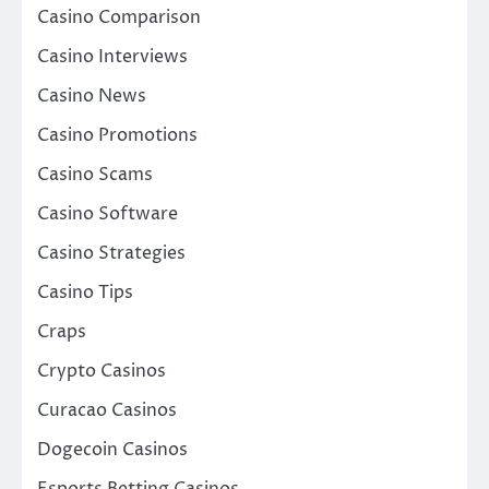
Casino Comparison
Casino Interviews
Casino News
Casino Promotions
Casino Scams
Casino Software
Casino Strategies
Casino Tips
Craps
Crypto Casinos
Curacao Casinos
Dogecoin Casinos
Esports Betting Casinos