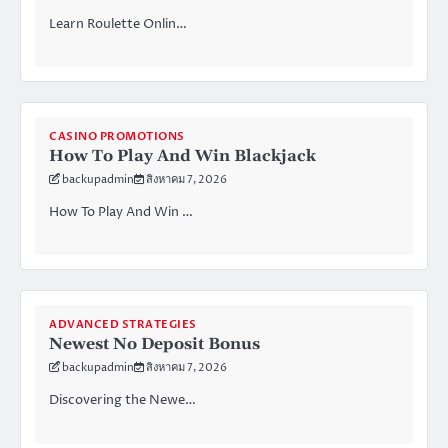
Learn Roulette Onlin…
CASINO PROMOTIONS
How To Play And Win Blackjack
backupadmin
สิงหาคม 7, 2026
How To Play And Win …
ADVANCED STRATEGIES
Newest No Deposit Bonus
backupadmin
สิงหาคม 7, 2026
Discovering the Newe…