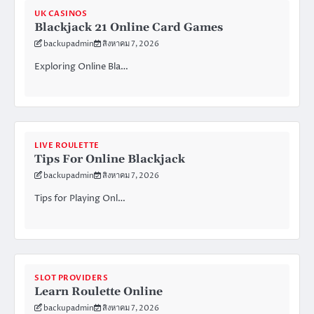
UK CASINOS
Blackjack 21 Online Card Games
backupadmin
สิงหาคม 7, 2026
Exploring Online Bla…
LIVE ROULETTE
Tips For Online Blackjack
backupadmin
สิงหาคม 7, 2026
Tips for Playing Onl…
SLOT PROVIDERS
Learn Roulette Online
backupadmin
สิงหาคม 7, 2026