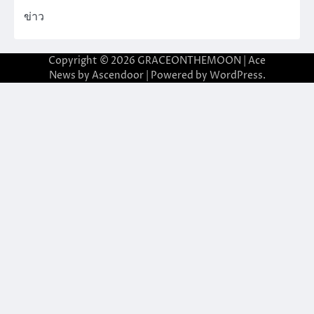
ข่าว
Copyright © 2026
GRACEONTHEMOON
| Ace
News by
Ascendoor
| Powered by
WordPress
.