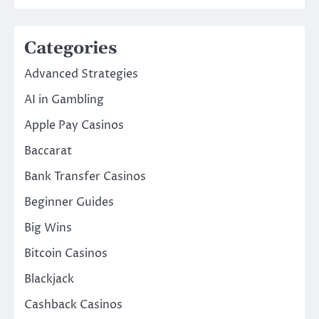
Categories
Advanced Strategies
AI in Gambling
Apple Pay Casinos
Baccarat
Bank Transfer Casinos
Beginner Guides
Big Wins
Bitcoin Casinos
Blackjack
Cashback Casinos