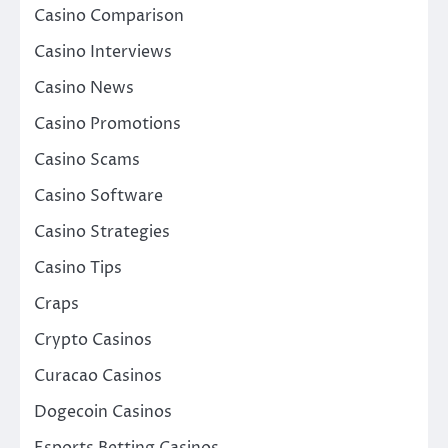
Casino Comparison
Casino Interviews
Casino News
Casino Promotions
Casino Scams
Casino Software
Casino Strategies
Casino Tips
Craps
Crypto Casinos
Curacao Casinos
Dogecoin Casinos
Esports Betting Casinos