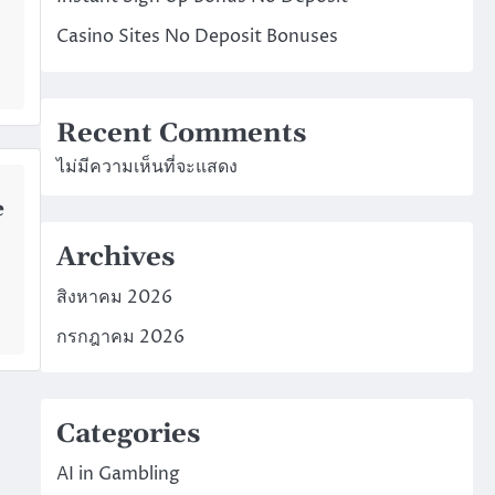
Casino Sites No Deposit Bonuses
Recent Comments
ไม่มีความเห็นที่จะแสดง
e
Archives
สิงหาคม 2026
กรกฎาคม 2026
Categories
AI in Gambling