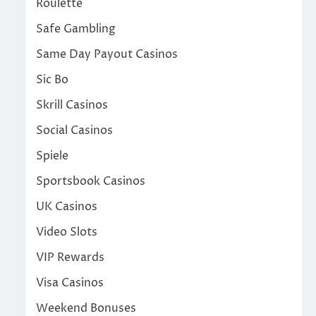
Roulette
Safe Gambling
Same Day Payout Casinos
Sic Bo
Skrill Casinos
Social Casinos
Spiele
Sportsbook Casinos
UK Casinos
Video Slots
VIP Rewards
Visa Casinos
Weekend Bonuses