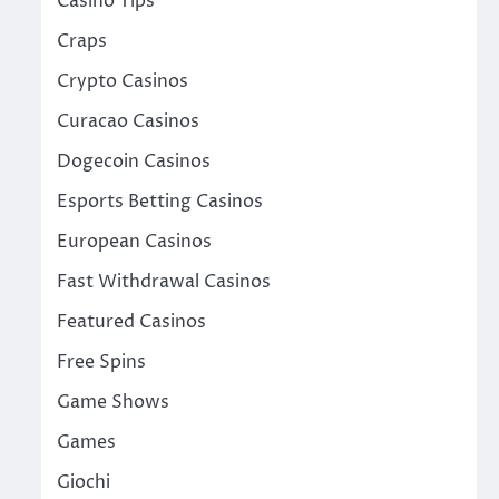
Casino Tips
Craps
Crypto Casinos
Curacao Casinos
Dogecoin Casinos
Esports Betting Casinos
European Casinos
Fast Withdrawal Casinos
Featured Casinos
Free Spins
Game Shows
Games
Giochi