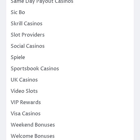
Same Day Payout Casinos
Sic Bo
Skrill Casinos
Slot Providers
Social Casinos
Spiele
Sportsbook Casinos
UK Casinos
Video Slots
VIP Rewards
Visa Casinos
Weekend Bonuses
Welcome Bonuses