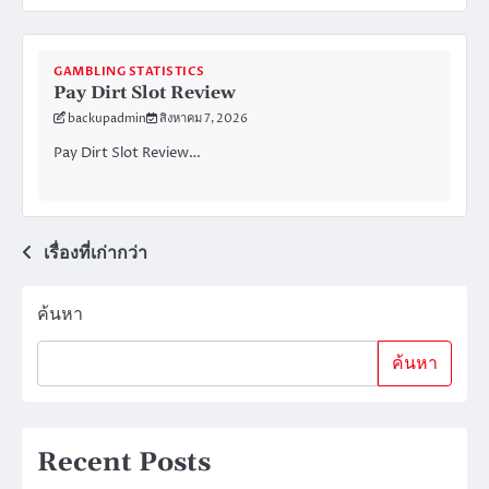
GAMBLING STATISTICS
Pay Dirt Slot Review
backupadmin
สิงหาคม 7, 2026
Pay Dirt Slot Review…
แนะแนว
เรื่องที่เก่ากว่า
เรื่อง
ค้นหา
ค้นหา
Recent Posts