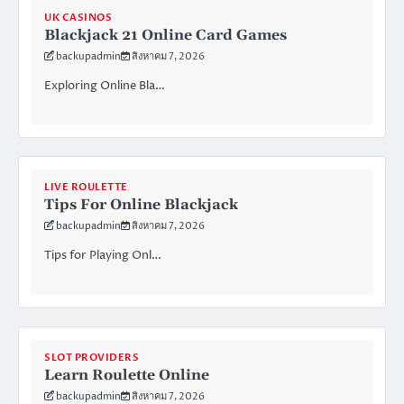
UK CASINOS
Blackjack 21 Online Card Games
backupadmin
สิงหาคม 7, 2026
Exploring Online Bla…
LIVE ROULETTE
Tips For Online Blackjack
backupadmin
สิงหาคม 7, 2026
Tips for Playing Onl…
SLOT PROVIDERS
Learn Roulette Online
backupadmin
สิงหาคม 7, 2026