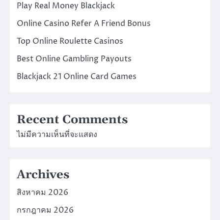
Play Real Money Blackjack
Online Casino Refer A Friend Bonus
Top Online Roulette Casinos
Best Online Gambling Payouts
Blackjack 21 Online Card Games
Recent Comments
ไม่มีความเห็นที่จะแสดง
Archives
สิงหาคม 2026
กรกฎาคม 2026