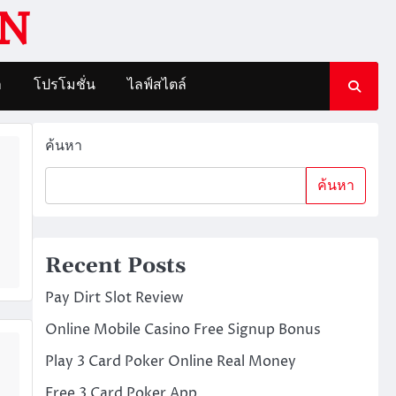
N
า
โปรโมชั่น
ไลฟ์สไตล์
ค้นหา
ค้นหา
Recent Posts
Pay Dirt Slot Review
Online Mobile Casino Free Signup Bonus
Play 3 Card Poker Online Real Money
Free 3 Card Poker App