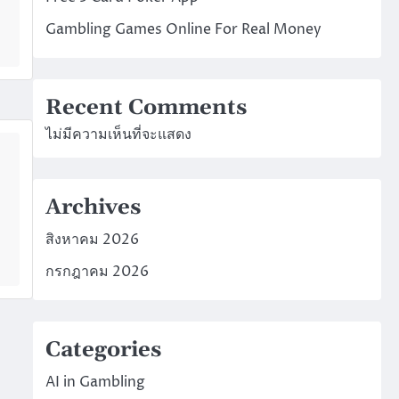
Gambling Games Online For Real Money
Recent Comments
ไม่มีความเห็นที่จะแสดง
Archives
สิงหาคม 2026
กรกฎาคม 2026
Categories
AI in Gambling