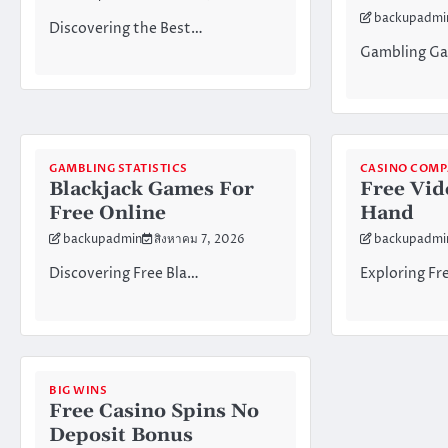
backupadmi
Discovering the Best…
Gambling G
GAMBLING STATISTICS
CASINO COMP
Blackjack Games For
Free Vid
Free Online
Hand
backupadmin
สิงหาคม 7, 2026
backupadmi
Discovering Free Bla…
Exploring Fr
BIG WINS
Free Casino Spins No
Deposit Bonus