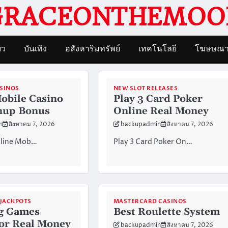
GRACEONTHEMOO
ยว
บันเทิง
อสังหาริมทรัพย์
เทคโนโลยี
โฆษษณ
SINOS
NEW SLOT RELEASES
obile Casino
Play 3 Card Poker
nup Bonus
Online Real Money
n
สิงหาคม 7, 2026
backupadmin
สิงหาคม 7, 2026
nline Mob…
Play 3 Card Poker On…
 JACKPOTS
MASTERCARD CASINOS
g Games
Best Roulette System
or Real Money
backupadmin
สิงหาคม 7, 2026