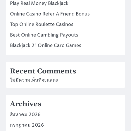
Play Real Money Blackjack
Online Casino Refer A Friend Bonus
Top Online Roulette Casinos
Best Online Gambling Payouts
Blackjack 21 Online Card Games
Recent Comments
ไม่มีความเห็นที่จะแสดง
Archives
สิงหาคม 2026
กรกฎาคม 2026