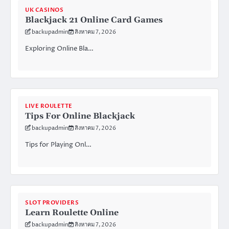
UK CASINOS
Blackjack 21 Online Card Games
backupadmin
สิงหาคม 7, 2026
Exploring Online Bla…
LIVE ROULETTE
Tips For Online Blackjack
backupadmin
สิงหาคม 7, 2026
Tips for Playing Onl…
SLOT PROVIDERS
Learn Roulette Online
backupadmin
สิงหาคม 7, 2026