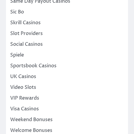
Same Day Payout Casinos
Sic Bo
Skrill Casinos
Slot Providers
Social Casinos
Spiele
Sportsbook Casinos
UK Casinos
Video Slots
VIP Rewards
Visa Casinos
Weekend Bonuses
Welcome Bonuses