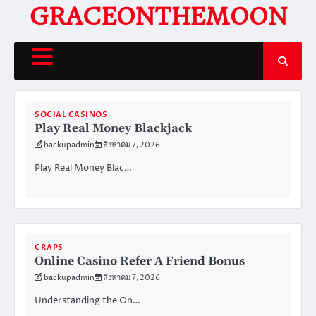
Skip
GRACEONTHEMOON
to
content
SOCIAL CASINOS
Play Real Money Blackjack
backupadmin
สิงหาคม 7, 2026
Play Real Money Blac…
CRAPS
Online Casino Refer A Friend Bonus
backupadmin
สิงหาคม 7, 2026
Understanding the On…