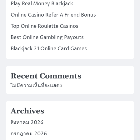
Play Real Money Blackjack
Online Casino Refer A Friend Bonus
Top Online Roulette Casinos
Best Online Gambling Payouts
Blackjack 21 Online Card Games
Recent Comments
ไม่มีความเห็นที่จะแสดง
Archives
สิงหาคม 2026
กรกฎาคม 2026