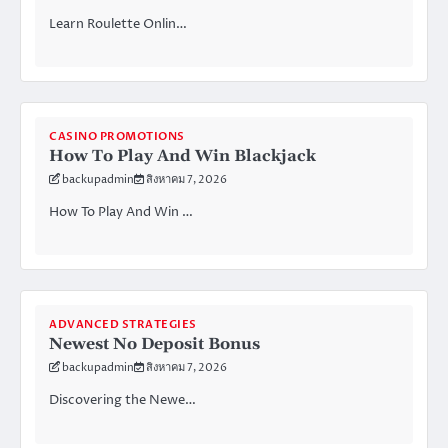
Learn Roulette Onlin…
CASINO PROMOTIONS
How To Play And Win Blackjack
backupadmin
สิงหาคม 7, 2026
How To Play And Win …
ADVANCED STRATEGIES
Newest No Deposit Bonus
backupadmin
สิงหาคม 7, 2026
Discovering the Newe…