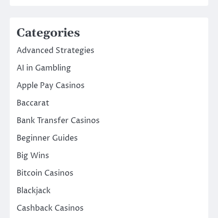
Categories
Advanced Strategies
AI in Gambling
Apple Pay Casinos
Baccarat
Bank Transfer Casinos
Beginner Guides
Big Wins
Bitcoin Casinos
Blackjack
Cashback Casinos