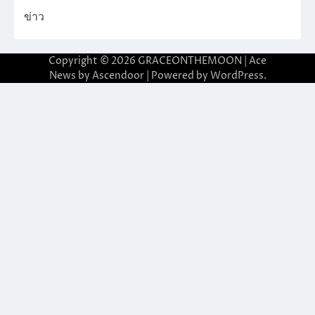
ข่าว
Copyright © 2026
GRACEONTHEMOON
| Ace
News by
Ascendoor
| Powered by
WordPress
.