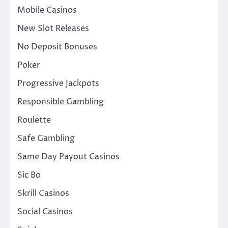
Mobile Casinos
New Slot Releases
No Deposit Bonuses
Poker
Progressive Jackpots
Responsible Gambling
Roulette
Safe Gambling
Same Day Payout Casinos
Sic Bo
Skrill Casinos
Social Casinos