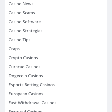
Casino News
Casino Scams
Casino Software
Casino Strategies
Casino Tips
Craps
Crypto Casinos
Curacao Casinos
Dogecoin Casinos
Esports Betting Casinos
European Casinos
Fast Withdrawal Casinos
Featured Casinos