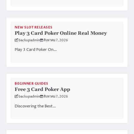
NEW SLOT RELEASES
Play 3 Card Poker Online Real Money
backupadmin
สิงหาคม 7, 2026
Play 3 Card Poker On…
BEGINNER GUIDES
Free 3 Card Poker App
backupadmin
สิงหาคม 7, 2026
Discovering the Best…