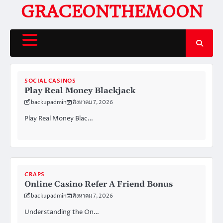
Skip
GRACEONTHEMOON
to
content
SOCIAL CASINOS
Play Real Money Blackjack
backupadmin
สิงหาคม 7, 2026
Play Real Money Blac…
CRAPS
Online Casino Refer A Friend Bonus
backupadmin
สิงหาคม 7, 2026
Understanding the On…