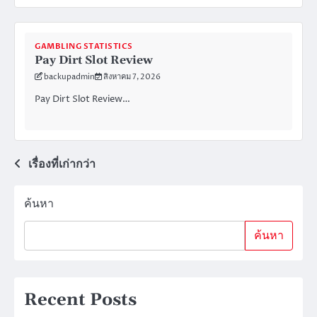
GAMBLING STATISTICS
Pay Dirt Slot Review
backupadmin
สิงหาคม 7, 2026
Pay Dirt Slot Review…
แนะแนว
เรื่องที่เก่ากว่า
เรื่อง
ค้นหา
ค้นหา
Recent Posts