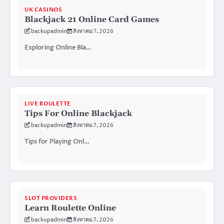
UK CASINOS
Blackjack 21 Online Card Games
backupadmin
สิงหาคม 7, 2026
Exploring Online Bla…
LIVE ROULETTE
Tips For Online Blackjack
backupadmin
สิงหาคม 7, 2026
Tips for Playing Onl…
SLOT PROVIDERS
Learn Roulette Online
backupadmin
สิงหาคม 7, 2026