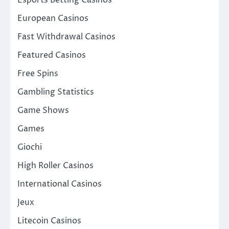
European Casinos
Fast Withdrawal Casinos
Featured Casinos
Free Spins
Gambling Statistics
Game Shows
Games
Giochi
High Roller Casinos
International Casinos
Jeux
Litecoin Casinos