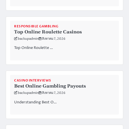
RESPONSIBLE GAMBLING
Top Online Roulette Casinos
backupadmin
สิงหาคม 7, 2026
Top Online Roulette …
CASINO INTERVIEWS
Best Online Gambling Payouts
backupadmin
สิงหาคม 7, 2026
Understanding Best O…