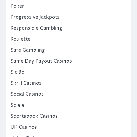
Poker
Progressive Jackpots
Responsible Gambling
Roulette
Safe Gambling
Same Day Payout Casinos
Sic Bo
Skrill Casinos
Social Casinos
Spiele
Sportsbook Casinos
UK Casinos