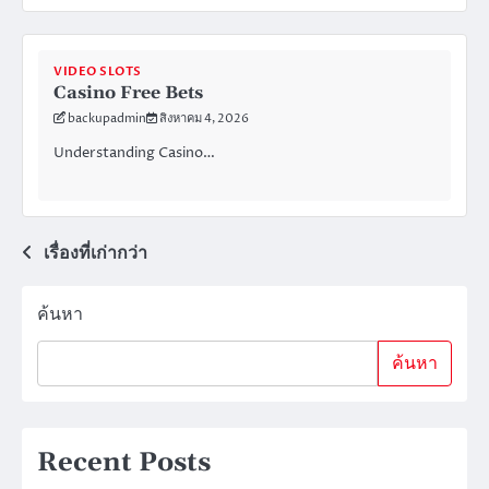
VIDEO SLOTS
Casino Free Bets
backupadmin
สิงหาคม 4, 2026
Understanding Casino…
แนะแนว
เรื่องที่เก่ากว่า
เรื่อง
ค้นหา
ค้นหา
Recent Posts