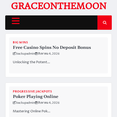
Skip
GRACEONTHEMOON
to
content
BIG WINS
Free Casino Spins No Deposit Bonus
backupadmin
สิงหาคม 4, 2026
Unlocking the Potent…
PROGRESSIVE JACKPOTS
Poker Playing Online
backupadmin
สิงหาคม 4, 2026
Mastering Online Pok…