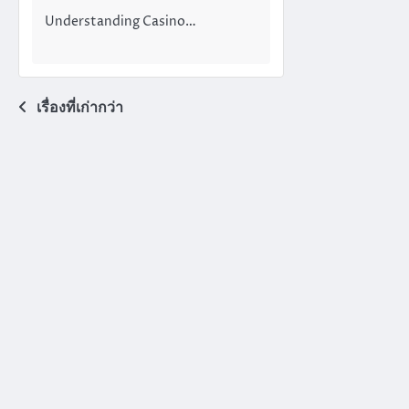
Understanding Casino…
แนะแนว
เรื่องที่เก่ากว่า
เรื่อง