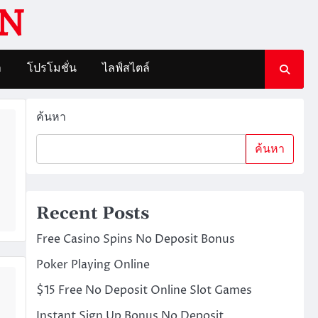
N
า
โปรโมชั่น
ไลฟ์สไตล์
ค้นหา
ค้นหา
Recent Posts
Free Casino Spins No Deposit Bonus
Poker Playing Online
$15 Free No Deposit Online Slot Games
Instant Sign Up Bonus No Deposit