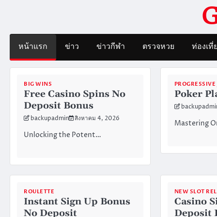
Skip
to
content
หน้าแรก
ข่าว
ข่าวกีฬา
ตรวจหวย
ท่องเที่
BIG WINS
PROGRESSIVE
Free Casino Spins No
Poker Pl
Deposit Bonus
backupadmi
backupadmin
สิงหาคม 4, 2026
Mastering O
Unlocking the Potent…
ROULETTE
NEW SLOT RE
Instant Sign Up Bonus
Casino S
No Deposit
Deposit 