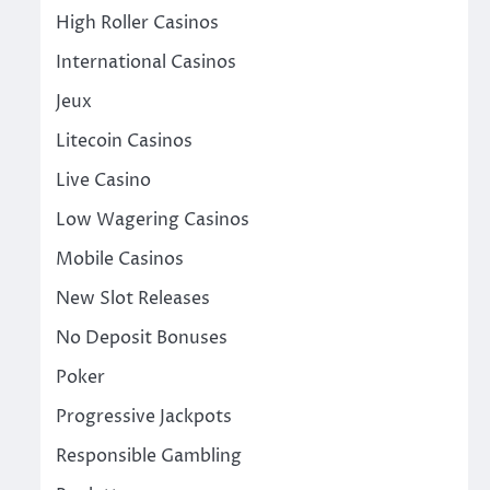
High Roller Casinos
International Casinos
Jeux
Litecoin Casinos
Live Casino
Low Wagering Casinos
Mobile Casinos
New Slot Releases
No Deposit Bonuses
Poker
Progressive Jackpots
Responsible Gambling