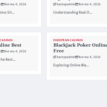
n
สิงหาคม 4, 2026
backupadmin
สิงหาคม 4, 2026
sino Sit…
Understanding Real O…
CASINOS
EUROPEAN CASINOS
line Best
Blackjack Poker Onlin
Free
n
สิงหาคม 4, 2026
backupadmin
สิงหาคม 4, 2026
the Best…
Exploring Online Bla…