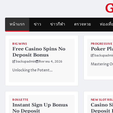
Skip
to
content
หน้าแรก
ข่าว
ข่าวกีฬา
ตรวจหวย
ท่องเที่
BIG WINS
PROGRESSIVE
Free Casino Spins No
Poker Pl
Deposit Bonus
backupadmi
backupadmin
สิงหาคม 4, 2026
Mastering O
Unlocking the Potent…
ROULETTE
NEW SLOT RE
Instant Sign Up Bonus
Casino S
No Deposit
Deposit 