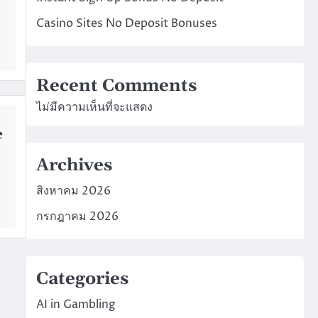
Casino Sites No Deposit Bonuses
Recent Comments
ไม่มีความเห็นที่จะแสดง
e
Archives
สิงหาคม 2026
กรกฎาคม 2026
Categories
AI in Gambling