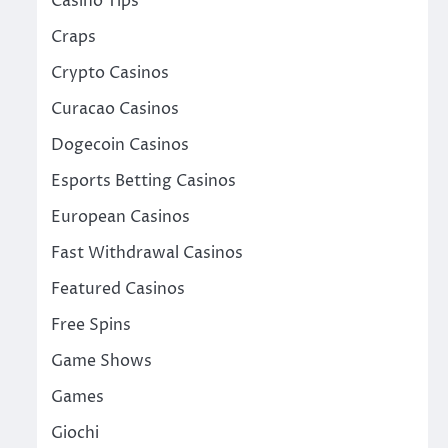
Casino Tips
Craps
Crypto Casinos
Curacao Casinos
Dogecoin Casinos
Esports Betting Casinos
European Casinos
Fast Withdrawal Casinos
Featured Casinos
Free Spins
Game Shows
Games
Giochi