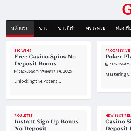
Skip
to
content
หน้าแรก
ข่าว
ข่าวกีฬา
ตรวจหวย
ท่องเที่
BIG WINS
PROGRESSIVE
Free Casino Spins No
Poker Pl
Deposit Bonus
backupadmi
backupadmin
สิงหาคม 4, 2026
Mastering O
Unlocking the Potent…
ROULETTE
NEW SLOT RE
Instant Sign Up Bonus
Casino S
No Deposit
Deposit 