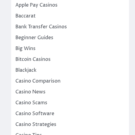
Apple Pay Casinos
Baccarat
Bank Transfer Casinos
Beginner Guides
Big Wins
Bitcoin Casinos
Blackjack
Casino Comparison
Casino News
Casino Scams
Casino Software
Casino Strategies