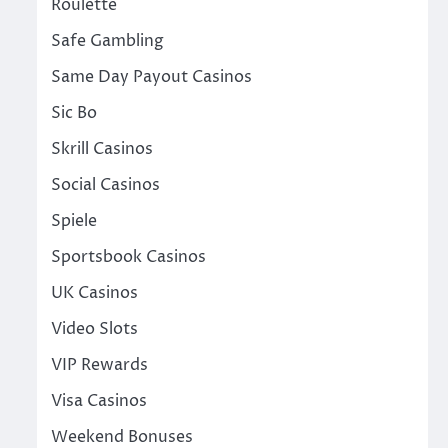
Roulette
Safe Gambling
Same Day Payout Casinos
Sic Bo
Skrill Casinos
Social Casinos
Spiele
Sportsbook Casinos
UK Casinos
Video Slots
VIP Rewards
Visa Casinos
Weekend Bonuses