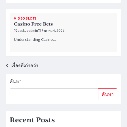
VIDEO SLOTS
Casino Free Bets
backupadmin
สิงหาคม 4, 2026
Understanding Casino…
แนะแนว
เรื่องที่เก่ากว่า
เรื่อง
ค้นหา
ค้นหา
Recent Posts