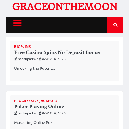
Skip
GRACEONTHEMOON
to
content
BIG WINS
Free Casino Spins No Deposit Bonus
backupadmin
สิงหาคม 4, 2026
Unlocking the Potent…
PROGRESSIVE JACKPOTS
Poker Playing Online
backupadmin
สิงหาคม 4, 2026
Mastering Online Pok…