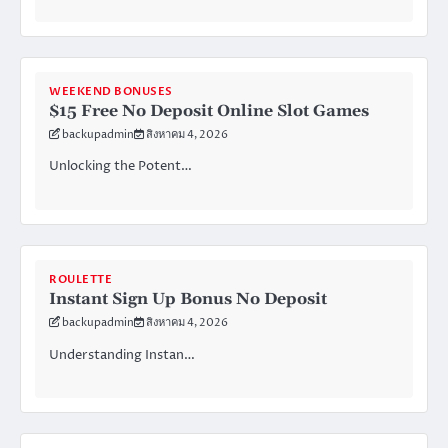
WEEKEND BONUSES
$15 Free No Deposit Online Slot Games
backupadmin
สิงหาคม 4, 2026
Unlocking the Potent…
ROULETTE
Instant Sign Up Bonus No Deposit
backupadmin
สิงหาคม 4, 2026
Understanding Instan…