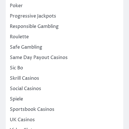
Poker
Progressive Jackpots
Responsible Gambling
Roulette
Safe Gambling
Same Day Payout Casinos
Sic Bo
Skrill Casinos
Social Casinos
Spiele
Sportsbook Casinos
UK Casinos