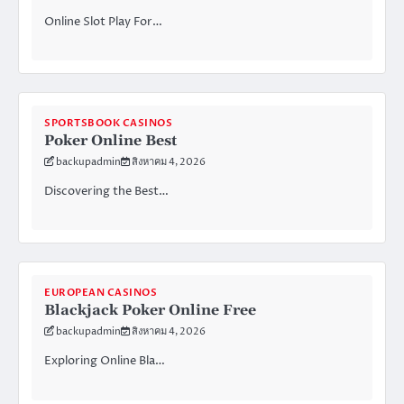
Online Slot Play For…
SPORTSBOOK CASINOS
Poker Online Best
backupadmin
สิงหาคม 4, 2026
Discovering the Best…
EUROPEAN CASINOS
Blackjack Poker Online Free
backupadmin
สิงหาคม 4, 2026
Exploring Online Bla…