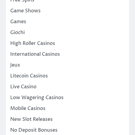
Game Shows
Games
Giochi
High Roller Casinos
International Casinos
Jeux
Litecoin Casinos
Live Casino
Low Wagering Casinos
Mobile Casinos
New Slot Releases
No Deposit Bonuses