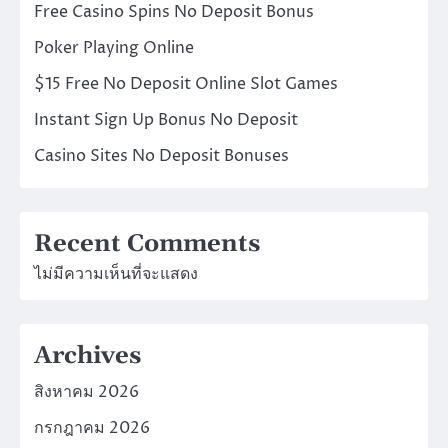
Free Casino Spins No Deposit Bonus
Poker Playing Online
$15 Free No Deposit Online Slot Games
Instant Sign Up Bonus No Deposit
Casino Sites No Deposit Bonuses
Recent Comments
ไม่มีความเห็นที่จะแสดง
Archives
สิงหาคม 2026
กรกฎาคม 2026