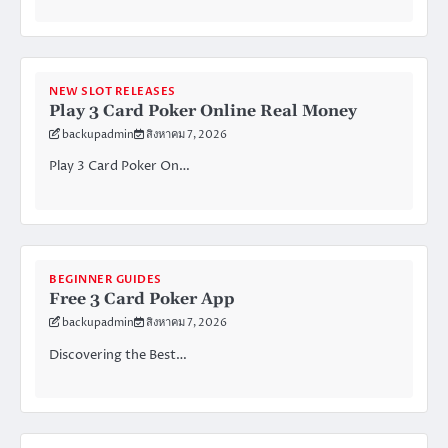
NEW SLOT RELEASES
Play 3 Card Poker Online Real Money
backupadmin
สิงหาคม 7, 2026
Play 3 Card Poker On…
BEGINNER GUIDES
Free 3 Card Poker App
backupadmin
สิงหาคม 7, 2026
Discovering the Best…