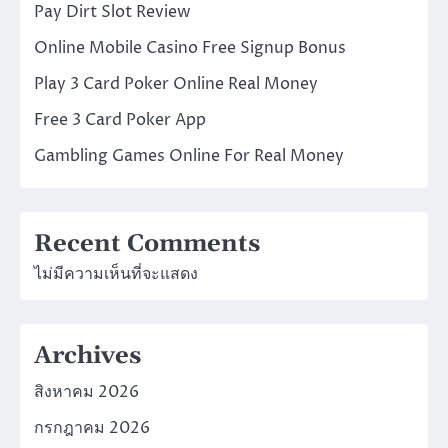
Pay Dirt Slot Review
Online Mobile Casino Free Signup Bonus
Play 3 Card Poker Online Real Money
Free 3 Card Poker App
Gambling Games Online For Real Money
Recent Comments
ไม่มีความเห็นที่จะแสดง
Archives
สิงหาคม 2026
กรกฎาคม 2026