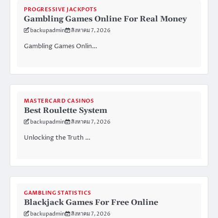
PROGRESSIVE JACKPOTS
Gambling Games Online For Real Money
backupadmin
สิงหาคม 7, 2026
Gambling Games Onlin…
MASTERCARD CASINOS
Best Roulette System
backupadmin
สิงหาคม 7, 2026
Unlocking the Truth …
GAMBLING STATISTICS
Blackjack Games For Free Online
backupadmin
สิงหาคม 7, 2026