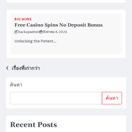
BIG WINS
Free Casino Spins No Deposit Bonus
backupadmin
สิงหาคม 4, 2026
Unlocking the Potent…
แนะแนว
เรื่องที่เก่ากว่า
เรื่อง
ค้นหา
ค้นหา
Recent Posts