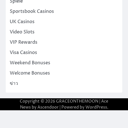
Spiele
Sportsbook Casinos
UK Casinos
Video Slots
VIP Rewards
Visa Casinos
Weekend Bonuses
Welcome Bonuses
ข่าว
Copyright © 2026
GRACEONTHEMOON
| Ace
News by
Ascendoor
| Powered by
WordPress
.