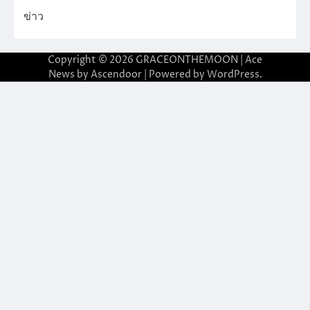
ข่าว
Copyright © 2026
GRACEONTHEMOON
| Ace
News by
Ascendoor
| Powered by
WordPress
.