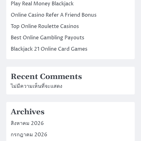
Play Real Money Blackjack
Online Casino Refer A Friend Bonus
Top Online Roulette Casinos
Best Online Gambling Payouts
Blackjack 21 Online Card Games
Recent Comments
ไม่มีความเห็นที่จะแสดง
Archives
สิงหาคม 2026
กรกฎาคม 2026