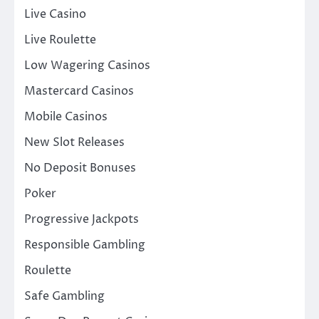
Live Casino
Live Roulette
Low Wagering Casinos
Mastercard Casinos
Mobile Casinos
New Slot Releases
No Deposit Bonuses
Poker
Progressive Jackpots
Responsible Gambling
Roulette
Safe Gambling