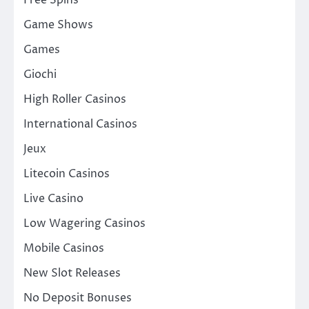
Game Shows
Games
Giochi
High Roller Casinos
International Casinos
Jeux
Litecoin Casinos
Live Casino
Low Wagering Casinos
Mobile Casinos
New Slot Releases
No Deposit Bonuses