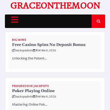
Skip
GRACEONTHEMOON
to
content
BIG WINS
Free Casino Spins No Deposit Bonus
backupadmin
สิงหาคม 4, 2026
Unlocking the Potent…
PROGRESSIVE JACKPOTS
Poker Playing Online
backupadmin
สิงหาคม 4, 2026
Mastering Online Pok…