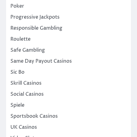
Poker
Progressive Jackpots
Responsible Gambling
Roulette
Safe Gambling
Same Day Payout Casinos
Sic Bo
Skrill Casinos
Social Casinos
Spiele
Sportsbook Casinos
UK Casinos