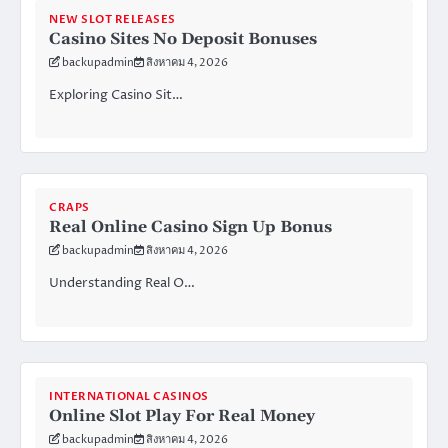
NEW SLOT RELEASES
Casino Sites No Deposit Bonuses
backupadmin
สิงหาคม 4, 2026
Exploring Casino Sit…
CRAPS
Real Online Casino Sign Up Bonus
backupadmin
สิงหาคม 4, 2026
Understanding Real O…
INTERNATIONAL CASINOS
Online Slot Play For Real Money
backupadmin
สิงหาคม 4, 2026