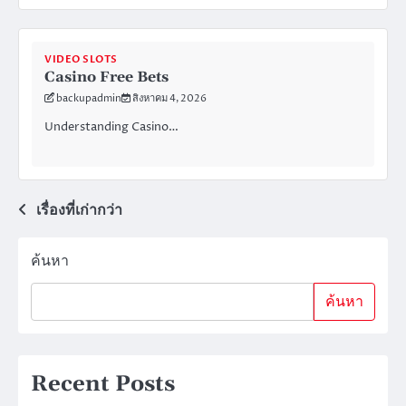
VIDEO SLOTS
Casino Free Bets
backupadmin
สิงหาคม 4, 2026
Understanding Casino…
แนะแนว
เรื่องที่เก่ากว่า
เรื่อง
ค้นหา
ค้นหา
Recent Posts