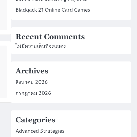
Blackjack 21 Online Card Games
Recent Comments
ไม่มีความเห็นที่จะแสดง
Archives
สิงหาคม 2026
กรกฎาคม 2026
Categories
Advanced Strategies