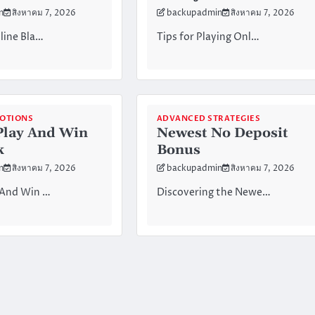
n
สิงหาคม 7, 2026
backupadmin
สิงหาคม 7, 2026
line Bla…
Tips for Playing Onl…
OTIONS
ADVANCED STRATEGIES
Play And Win
Newest No Deposit
k
Bonus
n
สิงหาคม 7, 2026
backupadmin
สิงหาคม 7, 2026
 And Win …
Discovering the Newe…