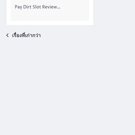
Pay Dirt Slot Review…
แนะแนว
เรื่องที่เก่ากว่า
เรื่อง