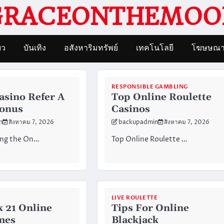
GRACEONTHEMOO
ยว
บันเทิง
อสังหาริมทรัพย์
เทคโนโลยี
โฆษษณ
RESPONSIBLE GAMBLING
asino Refer A
Top Online Roulette
Bonus
Casinos
n
สิงหาคม 7, 2026
backupadmin
สิงหาคม 7, 2026
ng the On…
Top Online Roulette …
LIVE ROULETTE
k 21 Online
Tips For Online
mes
Blackjack