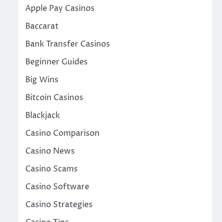
Apple Pay Casinos
Baccarat
Bank Transfer Casinos
Beginner Guides
Big Wins
Bitcoin Casinos
Blackjack
Casino Comparison
Casino News
Casino Scams
Casino Software
Casino Strategies