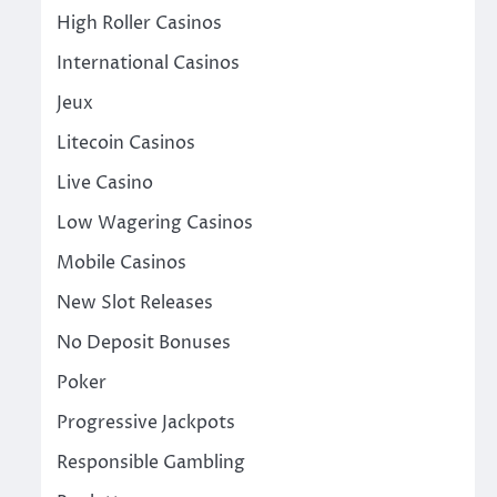
High Roller Casinos
International Casinos
Jeux
Litecoin Casinos
Live Casino
Low Wagering Casinos
Mobile Casinos
New Slot Releases
No Deposit Bonuses
Poker
Progressive Jackpots
Responsible Gambling