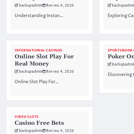
backupadmin
สิงหาคม 4, 2026
backupadmi
Understanding Instan…
Exploring Ca
INTERNATIONAL CASINOS
SPORTSBOOK 
Online Slot Play For
Poker On
Real Money
backupadmi
backupadmin
สิงหาคม 4, 2026
Discovering 
Online Slot Play For…
VIDEO SLOTS
Casino Free Bets
backupadmin
สิงหาคม 4, 2026