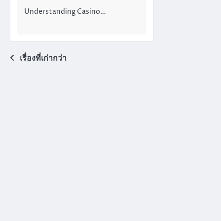
Understanding Casino…
แนะแนว
เรื่องที่เก่ากว่า
เรื่อง