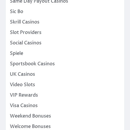
Same Day Payout Casinos
Sic Bo
Skrill Casinos
Slot Providers
Social Casinos
Spiele
Sportsbook Casinos
UK Casinos
Video Slots
VIP Rewards
Visa Casinos
Weekend Bonuses
Welcome Bonuses