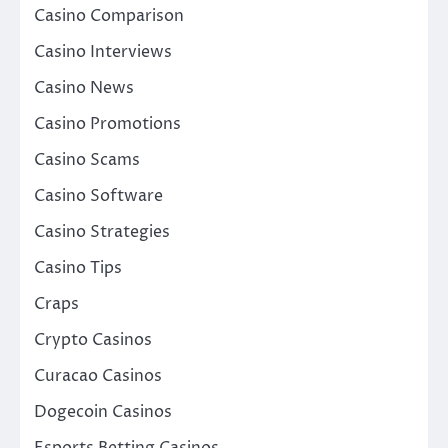
Casino Comparison
Casino Interviews
Casino News
Casino Promotions
Casino Scams
Casino Software
Casino Strategies
Casino Tips
Craps
Crypto Casinos
Curacao Casinos
Dogecoin Casinos
Esports Betting Casinos