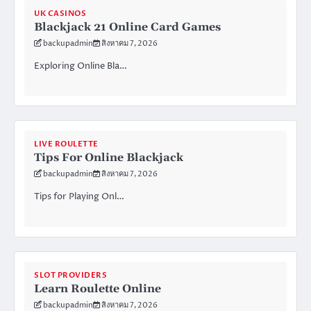
UK CASINOS
Blackjack 21 Online Card Games
backupadmin
สิงหาคม 7, 2026
Exploring Online Bla…
LIVE ROULETTE
Tips For Online Blackjack
backupadmin
สิงหาคม 7, 2026
Tips for Playing Onl…
SLOT PROVIDERS
Learn Roulette Online
backupadmin
สิงหาคม 7, 2026