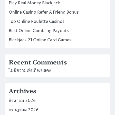
Play Real Money Blackjack
Online Casino Refer A Friend Bonus
Top Online Roulette Casinos
Best Online Gambling Payouts
Blackjack 21 Online Card Games
Recent Comments
ไม่มีความเห็นที่จะแสดง
Archives
สิงหาคม 2026
กรกฎาคม 2026