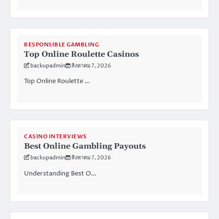
RESPONSIBLE GAMBLING
Top Online Roulette Casinos
backupadmin
สิงหาคม 7, 2026
Top Online Roulette …
CASINO INTERVIEWS
Best Online Gambling Payouts
backupadmin
สิงหาคม 7, 2026
Understanding Best O…