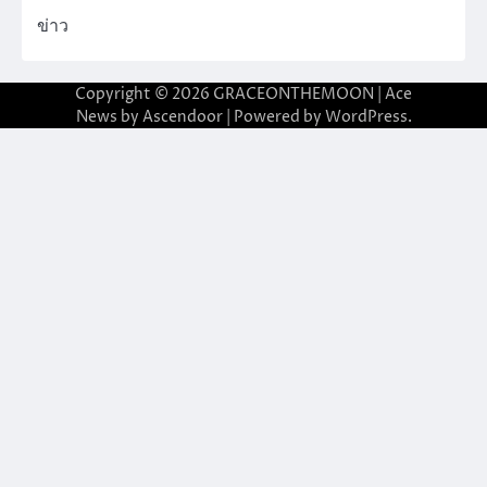
ข่าว
Copyright © 2026
GRACEONTHEMOON
| Ace
News by
Ascendoor
| Powered by
WordPress
.