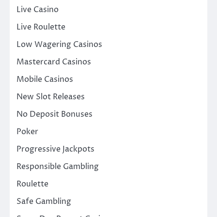
Live Casino
Live Roulette
Low Wagering Casinos
Mastercard Casinos
Mobile Casinos
New Slot Releases
No Deposit Bonuses
Poker
Progressive Jackpots
Responsible Gambling
Roulette
Safe Gambling