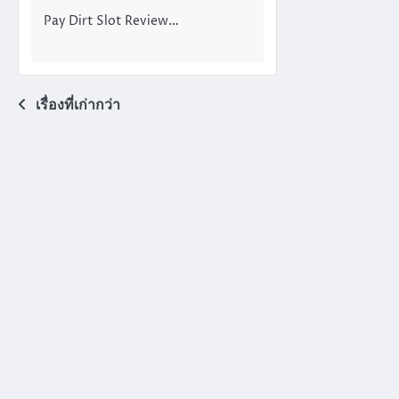
Pay Dirt Slot Review…
แนะแนว
เรื่องที่เก่ากว่า
เรื่อง