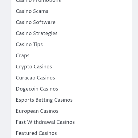
Casino Promotions
Casino Scams
Casino Software
Casino Strategies
Casino Tips
Craps
Crypto Casinos
Curacao Casinos
Dogecoin Casinos
Esports Betting Casinos
European Casinos
Fast Withdrawal Casinos
Featured Casinos