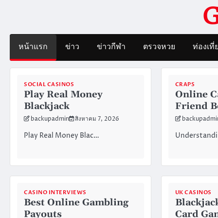
Skip
to
content
หน้าแรก
ข่าว
ข่าวกีฬา
ตรวจหวย
ท่องเที่
SOCIAL CASINOS
CRAPS
Play Real Money
Online C
Blackjack
Friend 
backupadmin
สิงหาคม 7, 2026
backupadmi
Play Real Money Blac…
Understandi
CASINO INTERVIEWS
UK CASINOS
Best Online Gambling
Blackjac
Payouts
Card Ga