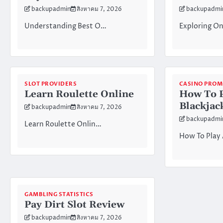
backupadmin
สิงหาคม 7, 2026
backupadmi
Understanding Best O…
Exploring On
SLOT PROVIDERS
CASINO PROM
Learn Roulette Online
How To 
Blackjac
backupadmin
สิงหาคม 7, 2026
backupadmi
Learn Roulette Onlin…
How To Play
GAMBLING STATISTICS
Pay Dirt Slot Review
backupadmin
สิงหาคม 7, 2026