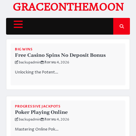
Skip
GRACEONTHEMOON
to
content
BIG WINS
Free Casino Spins No Deposit Bonus
backupadmin
สิงหาคม 4, 2026
Unlocking the Potent…
PROGRESSIVE JACKPOTS
Poker Playing Online
backupadmin
สิงหาคม 4, 2026
Mastering Online Pok…