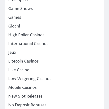
Game Shows
Games
Giochi
High Roller Casinos
International Casinos
Jeux
Litecoin Casinos
Live Casino
Low Wagering Casinos
Mobile Casinos
New Slot Releases
No Deposit Bonuses