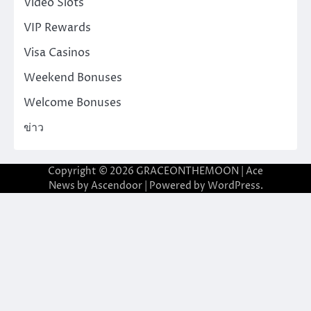
Video Slots
VIP Rewards
Visa Casinos
Weekend Bonuses
Welcome Bonuses
ข่าว
Copyright © 2026
GRACEONTHEMOON
| Ace
News by
Ascendoor
| Powered by
WordPress
.