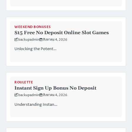
WEEKEND BONUSES
$15 Free No Deposit Online Slot Games
backupadmin
สิงหาคม 4, 2026
Unlocking the Potent…
ROULETTE
Instant Sign Up Bonus No Deposit
backupadmin
สิงหาคม 4, 2026
Understanding Instan…