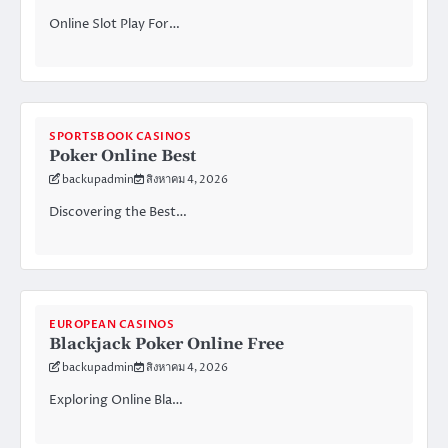
Online Slot Play For…
SPORTSBOOK CASINOS
Poker Online Best
backupadmin
สิงหาคม 4, 2026
Discovering the Best…
EUROPEAN CASINOS
Blackjack Poker Online Free
backupadmin
สิงหาคม 4, 2026
Exploring Online Bla…