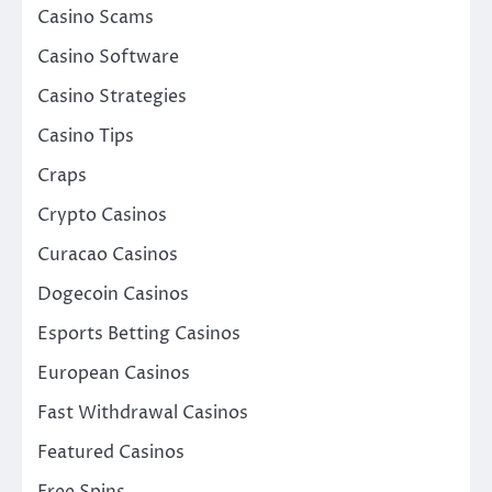
Casino Scams
Casino Software
Casino Strategies
Casino Tips
Craps
Crypto Casinos
Curacao Casinos
Dogecoin Casinos
Esports Betting Casinos
European Casinos
Fast Withdrawal Casinos
Featured Casinos
Free Spins