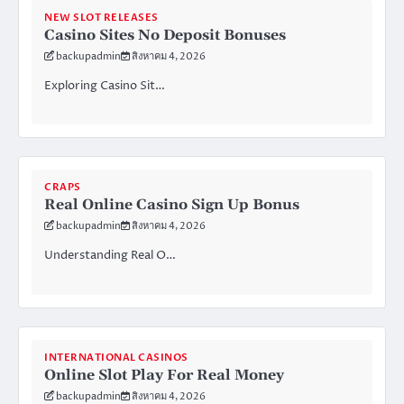
NEW SLOT RELEASES
Casino Sites No Deposit Bonuses
backupadmin
สิงหาคม 4, 2026
Exploring Casino Sit…
CRAPS
Real Online Casino Sign Up Bonus
backupadmin
สิงหาคม 4, 2026
Understanding Real O…
INTERNATIONAL CASINOS
Online Slot Play For Real Money
backupadmin
สิงหาคม 4, 2026