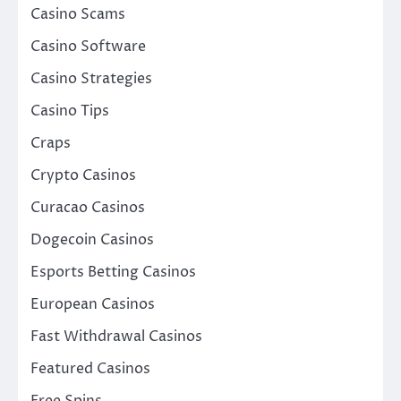
Casino Scams
Casino Software
Casino Strategies
Casino Tips
Craps
Crypto Casinos
Curacao Casinos
Dogecoin Casinos
Esports Betting Casinos
European Casinos
Fast Withdrawal Casinos
Featured Casinos
Free Spins