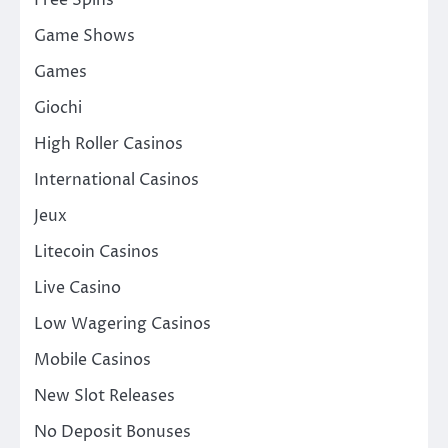
Game Shows
Games
Giochi
High Roller Casinos
International Casinos
Jeux
Litecoin Casinos
Live Casino
Low Wagering Casinos
Mobile Casinos
New Slot Releases
No Deposit Bonuses