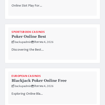
Online Slot Play For…
SPORTSBOOK CASINOS
Poker Online Best
backupadmin
สิงหาคม 4, 2026
Discovering the Best…
EUROPEAN CASINOS
Blackjack Poker Online Free
backupadmin
สิงหาคม 4, 2026
Exploring Online Bla…