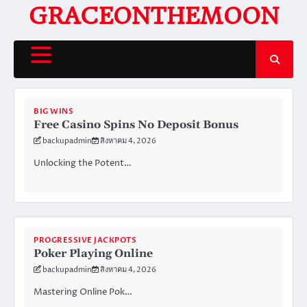
Skip
GRACEONTHEMOON
to
content
BIG WINS
Free Casino Spins No Deposit Bonus
backupadmin
สิงหาคม 4, 2026
Unlocking the Potent…
PROGRESSIVE JACKPOTS
Poker Playing Online
backupadmin
สิงหาคม 4, 2026
Mastering Online Pok…