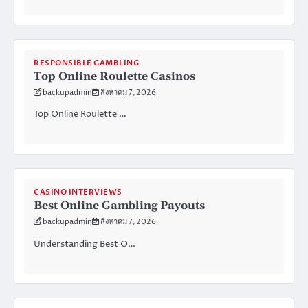
RESPONSIBLE GAMBLING
Top Online Roulette Casinos
backupadmin
สิงหาคม 7, 2026
Top Online Roulette …
CASINO INTERVIEWS
Best Online Gambling Payouts
backupadmin
สิงหาคม 7, 2026
Understanding Best O…