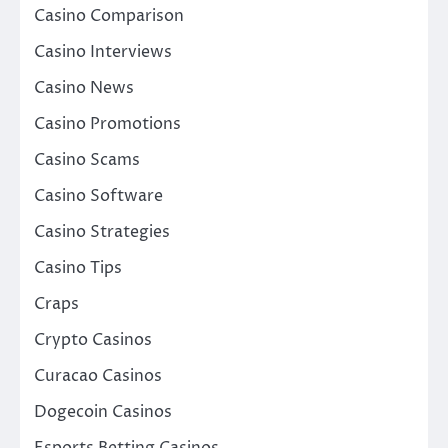
Casino Comparison
Casino Interviews
Casino News
Casino Promotions
Casino Scams
Casino Software
Casino Strategies
Casino Tips
Craps
Crypto Casinos
Curacao Casinos
Dogecoin Casinos
Esports Betting Casinos