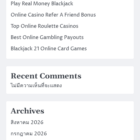
Play Real Money Blackjack
Online Casino Refer A Friend Bonus
Top Online Roulette Casinos
Best Online Gambling Payouts
Blackjack 21 Online Card Games
Recent Comments
ไม่มีความเห็นที่จะแสดง
Archives
สิงหาคม 2026
กรกฎาคม 2026