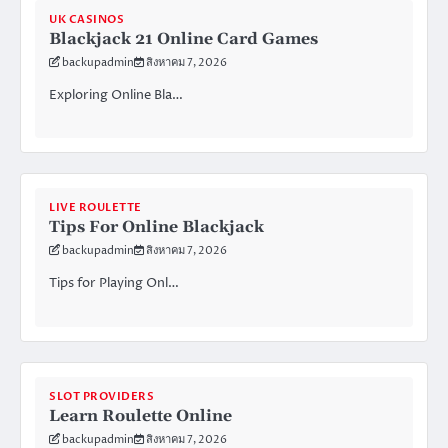
UK CASINOS
Blackjack 21 Online Card Games
backupadmin
สิงหาคม 7, 2026
Exploring Online Bla…
LIVE ROULETTE
Tips For Online Blackjack
backupadmin
สิงหาคม 7, 2026
Tips for Playing Onl…
SLOT PROVIDERS
Learn Roulette Online
backupadmin
สิงหาคม 7, 2026