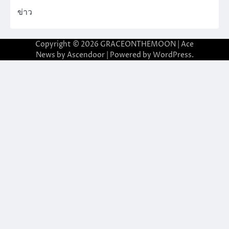
ข่าว
Copyright © 2026
GRACEONTHEMOON
| Ace
News by
Ascendoor
| Powered by
WordPress
.