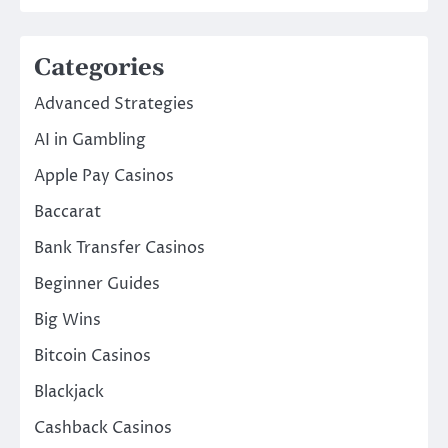
Categories
Advanced Strategies
AI in Gambling
Apple Pay Casinos
Baccarat
Bank Transfer Casinos
Beginner Guides
Big Wins
Bitcoin Casinos
Blackjack
Cashback Casinos