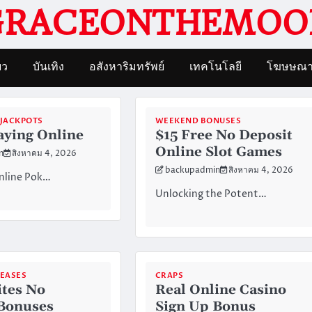
GRACEONTHEMOO
ยว
บันเทิง
อสังหาริมทรัพย์
เทคโนโลยี
โฆษษณ
 JACKPOTS
WEEKEND BONUSES
aying Online
$15 Free No Deposit
Online Slot Games
n
สิงหาคม 4, 2026
backupadmin
สิงหาคม 4, 2026
nline Pok…
Unlocking the Potent…
LEASES
CRAPS
ites No
Real Online Casino
Bonuses
Sign Up Bonus