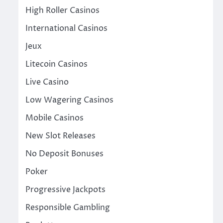
High Roller Casinos
International Casinos
Jeux
Litecoin Casinos
Live Casino
Low Wagering Casinos
Mobile Casinos
New Slot Releases
No Deposit Bonuses
Poker
Progressive Jackpots
Responsible Gambling