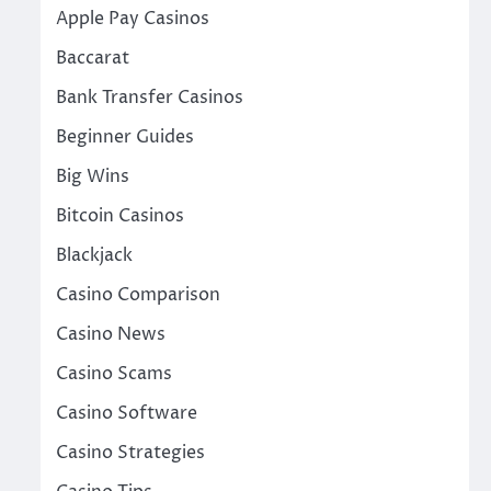
Apple Pay Casinos
Baccarat
Bank Transfer Casinos
Beginner Guides
Big Wins
Bitcoin Casinos
Blackjack
Casino Comparison
Casino News
Casino Scams
Casino Software
Casino Strategies