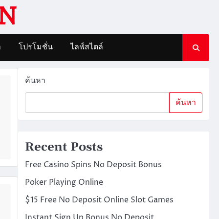
N
า
โปรโมชั่น
ไลฟ์สไตล์
ค้นหา
ค้นหา
Recent Posts
Free Casino Spins No Deposit Bonus
Poker Playing Online
$15 Free No Deposit Online Slot Games
Instant Sign Up Bonus No Deposit