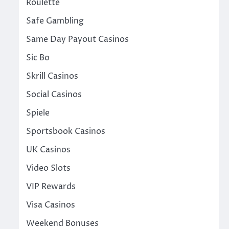
Roulette
Safe Gambling
Same Day Payout Casinos
Sic Bo
Skrill Casinos
Social Casinos
Spiele
Sportsbook Casinos
UK Casinos
Video Slots
VIP Rewards
Visa Casinos
Weekend Bonuses