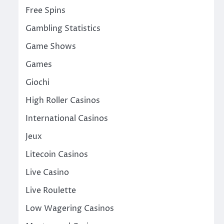
Free Spins
Gambling Statistics
Game Shows
Games
Giochi
High Roller Casinos
International Casinos
Jeux
Litecoin Casinos
Live Casino
Live Roulette
Low Wagering Casinos