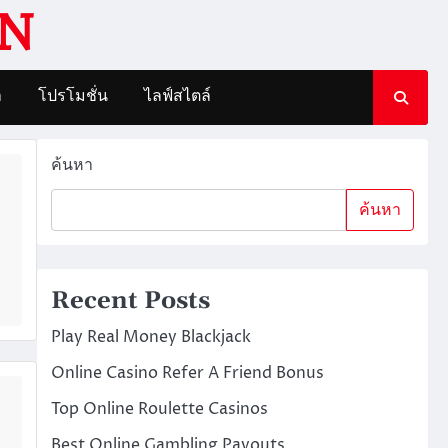
N
า
โปรโมชั่น
ไลฟ์สไตล์
ค้นหา
ค้นหา
Recent Posts
Play Real Money Blackjack
Online Casino Refer A Friend Bonus
Top Online Roulette Casinos
Best Online Gambling Payouts