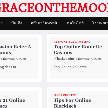
GRACEONTHEMOO
ยว
บันเทิง
อสังหาริมทรัพย์
เทคโนโลยี
โฆษษณ
RESPONSIBLE GAMBLING
asino Refer A
Top Online Roulette
Bonus
Casinos
n
สิงหาคม 7, 2026
backupadmin
สิงหาคม 7, 2026
ng the On…
Top Online Roulette …
LIVE ROULETTE
k 21 Online
Tips For Online
mes
Blackjack