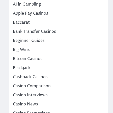
AI in Gambling
Apple Pay Casinos
Baccarat
Bank Transfer Casinos
Beginner Guides
Big Wins
Bitcoin Casinos
Blackjack
Cashback Casinos
Casino Comparison
Casino Interviews
Casino News