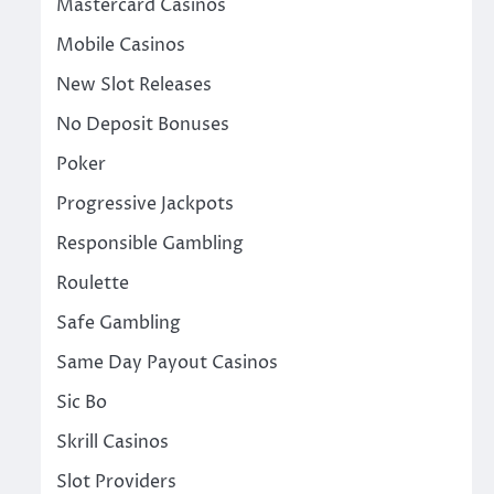
Mastercard Casinos
Mobile Casinos
New Slot Releases
No Deposit Bonuses
Poker
Progressive Jackpots
Responsible Gambling
Roulette
Safe Gambling
Same Day Payout Casinos
Sic Bo
Skrill Casinos
Slot Providers